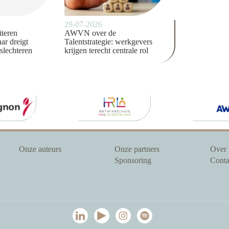
29-07-2026
iteren
AWVN over de
ar dreigt
Talentstrategie: werkgevers
slechteren
krijgen terecht centrale rol
Onze auteurs
Onze partners
Over
Sponsoring
Conta