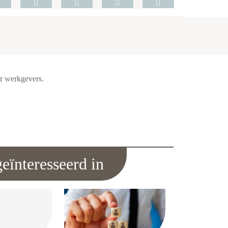
or werkgevers.
eïnteresseerd in