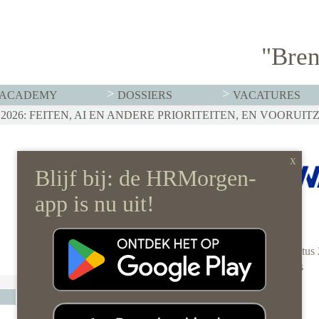
"Bren
ACADEMY
DOSSIERS
VACATURES
T MOET HR NU AL REGELEN
026: FEITEN, AI EN ANDERE PRIORITEITEN, EN VOORUIT
RVISTENBELEID HOEF JE JE ORGANISATIE NIET OP Z’N 
AWVN
12 augustus
0 reacties