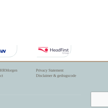
 HRMorgen
Privacy Statement
ct
Disclaimer & gedragscode