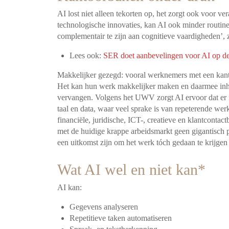
AI lost niet alleen tekorten op, het zorgt ook voor ver
technologische innovaties, kan AI ook minder routine
complementair te zijn aan cognitieve vaardigheden’, 
Lees ook:
SER doet aanbevelingen voor AI op d
Makkelijker gezegd: vooral werknemers met een kant
Het kan hun werk makkelijker maken en daarmee inho
vervangen. Volgens het UWV zorgt AI ervoor dat er m
taal en data, waar veel sprake is van repeterende w
financiële, juridische, ICT-, creatieve en klantconta
met de huidige krappe arbeidsmarkt geen gigantisch p
een uitkomst zijn om het werk tóch gedaan te krijgen
Wat AI wel en niet kan*
AI kan:
Gegevens analyseren
Repetitieve taken automatiseren