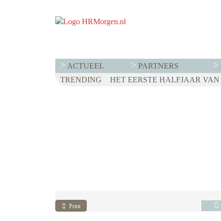
ACTUEEL
PARTNERS
TRENDING
WET LOONTRANSPARANTIE: DI
HET EERSTE HALFJAAR VAN 2
VOOR EEN SUCCESVOL RESE
Print