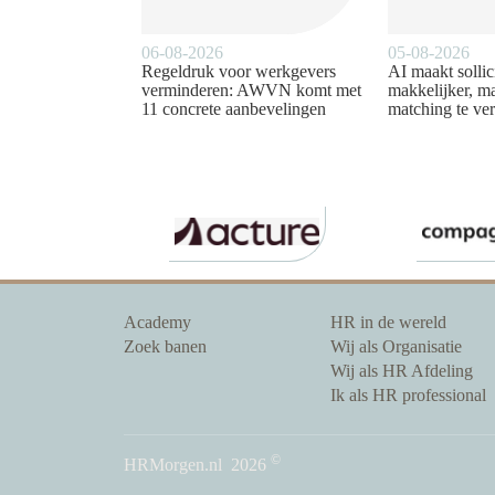
06-08-2026
05-08-2026
Regeldruk voor werkgevers
AI maakt sollic
verminderen: AWVN komt met
makkelijker, ma
11 concrete aanbevelingen
matching te ver
Academy
HR in de wereld
Zoek banen
Wij als Organisatie
Wij als HR Afdeling
Ik als HR professional
©
HRMorgen.nl
2026