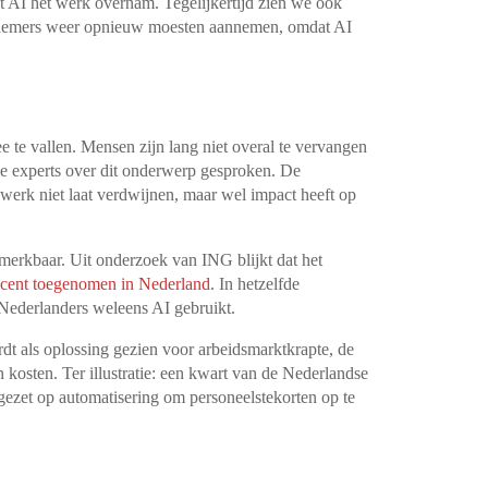
 AI het werk overnam. Tegelijkertijd zien we ook
rknemers weer opnieuw moesten aannemen, omdat AI
ee te vallen. Mensen zijn lang niet overal te vervangen
e experts over dit onderwerp gesproken. De
 werk niet laat verdwijnen, maar wel impact heeft op
erkbaar. Uit onderzoek van ING blijkt dat het
procent toegenomen in Nederland
. In hetzelfde
e Nederlanders weleens AI gebruikt.
rdt als oplossing gezien voor arbeidsmarktkrapte, de
 kosten. Ter illustratie: een kwart van de Nederlandse
gezet op automatisering om personeelstekorten op te