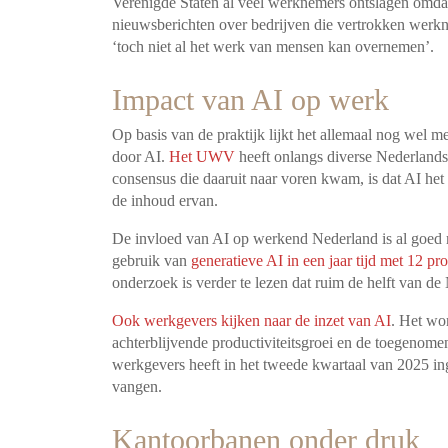
Verenigde Staten al veel werknemers ontslagen omdat
nieuwsberichten over bedrijven die vertrokken we
‘toch niet al het werk van mensen kan overnemen’.
Impact van AI op werk
Op basis van de praktijk lijkt het allemaal nog wel m
door AI.
Het UWV
heeft onlangs diverse Nederlands
consensus die daaruit naar voren kwam, is dat AI het
de inhoud ervan.
De invloed van AI op werkend Nederland is al goed m
gebruik van
generatieve AI in een jaar tijd met 12 
onderzoek is verder te lezen dat ruim de helft van d
Ook werkgevers kijken naar de inzet van AI
. Het wo
achterblijvende productiviteitsgroei en de toegenomen
werkgevers heeft in het tweede kwartaal van 2025 in
vangen.
Kantoorbanen onder druk