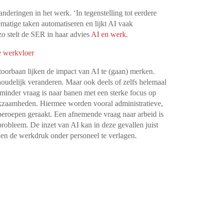
anderingen in het werk. ‘In tegenstelling tot eerdere
matige taken automatiseren en lijkt AI vaak
zo stelt de SER in haar advies
AI en werk
.
e werkvloer
oorbaan lijken de impact van AI te (gaan) merken.
udelijk veranderen. Maar ook deels of zelfs helemaal
inder vraag is naar banen met een sterke focus op
erkzaamheden. Hiermee worden vooral administratieve,
ctberoepen geraakt. Een afnemende vraag naar arbeid is
robleem. De inzet van AI kan in deze gevallen juist
 en de werkdruk onder personeel te verlagen.