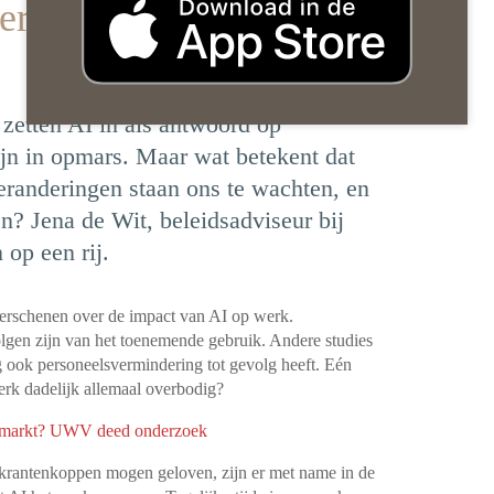
erk: wat werkgevers
zetten AI in als antwoord op
ijn in opmars. Maar wat betekent dat
randeringen staan ons te wachten, en
n? Jena de Wit, beleidsadviseur bij
op een rij.
verschenen over de impact van AI op werk.
lgen zijn van het toenemende gebruik. Andere studies
g ook personeelsvermindering tot gevolg heeft. Eén
erk dadelijk allemaal overbodig?
idsmarkt? UWV deed onderzoek
 krantenkoppen mogen geloven, zijn er met name in de