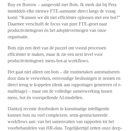
Buy en Borrow – aangevuld met Bots. Ik merk dat bij Pera
inmiddels elke nieuwe FTE-aanname direct langs de vraag
komt: “Kunnen we dit niet efficiënter oplossen met een bot?”
Daarmee verschuift de focus van pure FTE-groei naar
productiviteits­groei én het adoptievermogen van onze
organisatie.
Bots zijn een deel van de puzzel om vooral processen
efficiënter te maken, maar ik zie een next level voor
productiviteitsgroei: mens-bot-ai workflows.
Het gaat niet alleen om bots – die routinetaken automatiseren
door data te verwerken, eenvoudige beslissingen te nemen en
direct terug te koppelen (denk aan rapportages genereren of e-
mailtriage) – maar om de volledige samenwerking tussen
mens, bot én voorspellende AI-modellen.
Dankzij recente doorbraken in kunstmatige intelligentie
kunnen bots nu veel complexere, semi-gestructureerde
workflows aan: van het samenvatten van rapporten tot het
voorbehandelen van HR-data. Tegelijkertijd zetten onze deep-