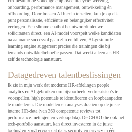
HR bestuurt de volledige employee lifecycle: werving,
onboarding, performance management, ontwikkeling én
offboarding. Door bots en AI hier in te zetten, kun je op elk
punt personalisatie, efficiëntie en belangrijker effectiviteit
verhogen. Een slimme chatbot beantwoordt nieuwe
sollicitanten direct, een AI-model voorspelt welke kandidaten
na aanname succesvol gaan zijn en blijven, AI‐gestuurde
learning engine suggereert precies die trainingen die bij
iemands ontwikkelbehoefte passen. Dat werkt alleen als HR
zelf de technologie aanstuurt.
Datagedreven talentbeslissingen
Ik zie in mijn werk dat moderne HR‐afdelingen people
analytics en AI gebruiken om bijvoorbeeld vertrekrisico’s te
voorspellen, high potentials te identificeren en loopbaanpaden
te modelleren. Die modellen en analyses draaien op de juiste
interne HR‐data (van 360 competentie reviews tot
performance‐metingen en verloopdata). De CHRO die ook het
tech-portfolio aanstuurt, kan direct investeren in de juiste
tooling en zorgt ervoor dat data, security en privacy in één