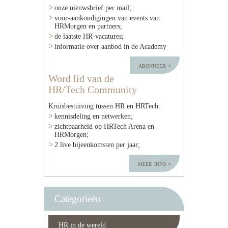
onze nieuwsbrief per mail;
voor-aankondigingen van events van
HRMorgen en partners;
de laatste HR-vacatures;
informatie over aanbod in de Academy
abonneer
Word lid van de
HR/Tech Community
Kruisbestuiving tussen HR en HRTech:
kennisdeling en netwerken;
zichtbaarheid op HRTech Arena en
HRMorgen;
2 live bijeenkomsten per jaar;
meer info
Categorieën
HR in de wereld