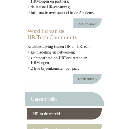
HRMorgen en partners;
de laatste HR-vacatures;
informatie over aanbod in de Academy
abonneer
Word lid van de
HR/Tech Community
Kruisbestuiving tussen HR en HRTech:
kennisdeling en netwerken;
zichtbaarheid op HRTech Arena en
HRMorgen;
2 live bijeenkomsten per jaar;
meer info
Categorieën
HR in de wereld