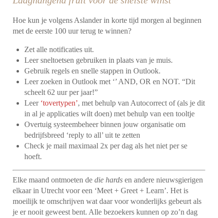
Laaghangend fruit voor de snelste winst
Hoe kun je volgens Aslander in korte tijd morgen al beginnen
met de eerste 100 uur terug te winnen?
Zet alle notificaties uit.
Leer sneltoetsen gebruiken in plaats van je muis.
Gebruik regels en snelle stappen in Outlook.
Leer zoeken in Outlook met ‘’ AND, OR en NOT. “Dit
scheelt 62 uur per jaar!”
Leer
‘tovertypen’
, met behulp van Autocorrect of (als je dit
in al je applicaties wilt doen) met behulp van een tooltje
Overtuig systeembeheer binnen jouw organisatie om
bedrijfsbreed ‘reply to all’ uit te zetten
Check je mail maximaal 2x per dag als het niet per se
hoeft.
Elke maand ontmoeten de
die hards
en andere nieuwsgierigen
elkaar in Utrecht voor een ‘Meet + Greet + Learn’. Het is
moeilijk te omschrijven wat daar voor wonderlijks gebeurt als
je er nooit geweest bent. Alle bezoekers kunnen op zo’n dag