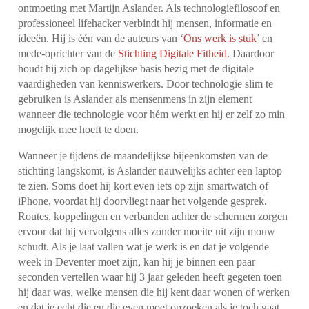
ontmoeting met Martijn Aslander. Als technologiefilosoof en
professioneel lifehacker verbindt hij mensen, informatie en
ideeën. Hij is één van de auteurs van ‘
Ons werk is stuk
’ en
mede-oprichter van de
Stichting Digitale Fitheid.
Daardoor
houdt hij zich op dagelijkse basis bezig met de digitale
vaardigheden van kenniswerkers. Door technologie slim te
gebruiken is Aslander als mensenmens in zijn element
wanneer die technologie voor hém werkt en hij er zelf zo min
mogelijk mee hoeft te doen.
Wanneer je tijdens de maandelijkse bijeenkomsten van de
stichting langskomt, is Aslander nauwelijks achter een laptop
te zien. Soms doet hij kort even iets op zijn smartwatch of
iPhone, voordat hij doorvliegt naar het volgende gesprek.
Routes, koppelingen en verbanden achter de schermen zorgen
ervoor dat hij vervolgens alles zonder moeite uit zijn mouw
schudt. Als je laat vallen wat je werk is en dat je volgende
week in Deventer moet zijn, kan hij je binnen een paar
seconden vertellen waar hij 3 jaar geleden heeft gegeten toen
hij daar was, welke mensen die hij kent daar wonen of werken
en dat je echt die en die even moet opzoeken als je toch gaat,