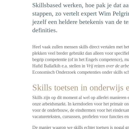
Skillsbased werken, hoe pak je dat aa
stappen, zo vertelt expert Wim Pelgri
jezelf een heldere betekenis van de ter
definities.
Heel vaak zullen mensen skills direct vertalen met h
plekken veel breder gebruikt dan alleen voor specifi
begrip competentie (of in het Engels competence), ma
Hafid Ballafkih e.a. stellen in
Vrij reizen over de arb
Economisch Onderzoek competenties onder skills scha
Skills toetsen in onderwijs
Skills zijn op dit moment al wel op allerlei manieren 
onze arbeidsmarkt. In kerndoelen voor het primair on
voor de onderbouw, de eindtermen voor het eindexame
vacatureteksten, cursussen, profielen voor functies en
De manier waarop we skills echter toetsen is nogal gro