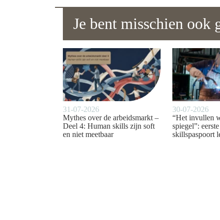
Je bent misschien ook g
31-07-2026
30-07-2026
Mythes over de arbeidsmarkt –
“Het invullen 
Deel 4: Human skills zijn soft
spiegel”: eerst
en niet meetbaar
skillspaspoort l