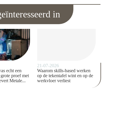
eïnteresseerd in
21-07-2026
was echt een
Waarom skills-based werken
e grote proef met
op de tekentafel wint en op de
evert Metale...
werkvloer verliest