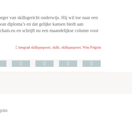
er van skillsgericht onderwijs. Hij wil toe naar een
 van diploma’s en dat gelijke kansen biedt aan
chain.eu en schrijft nu een maandelijkse column voor
integraal skillspaspoort
,
skills
,
skillspaspoort
,
Wim Pelgrim
grim