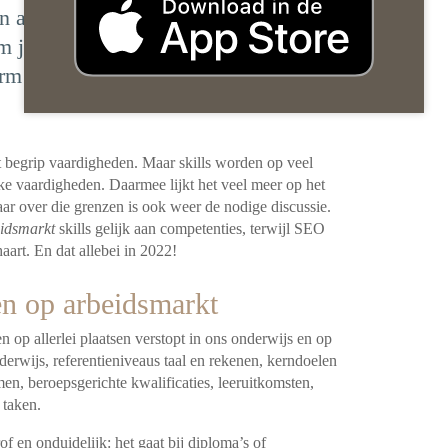
n als organisatie? Dat doe je in
m je in deze serie. Stap 1: Kies voor
m skills en sluit aan bij landelijke
et begrip vaardigheden. Maar skills worden op veel
eke vaardigheden. Daarmee lijkt het veel meer op het
ar over die grenzen is ook weer de nodige discussie.
eidsmarkt
skills gelijk aan competenties, terwijl SEO
art. En dat allebei in 2022!
 en op arbeidsmarkt
en op allerlei plaatsen verstopt in ons onderwijs en op
derwijs, referentieniveaus taal en rekenen, kerndoelen
n, beroepsgerichte kwalificaties, leeruitkomsten,
 taken.
f en onduidelijk: het gaat bij diploma’s of