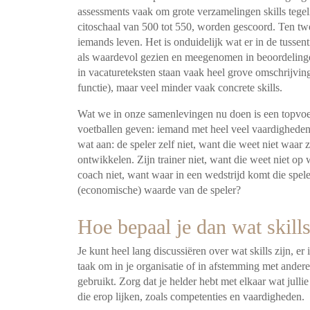
assessments vaak om grote verzamelingen skills tegeli
citoschaal van 500 tot 550, worden gescoord. Ten tw
iemands leven. Het is onduidelijk wat er in de tussent
als waardevol gezien en meegenomen in beoordelinge
in vacatureteksten staan vaak heel grove omschrijvin
functie), maar veel minder vaak concrete skills.
Wat we in onze samenlevingen nu doen is een topvoet
voetballen geven: iemand met heel veel vaardigheden
wat aan: de speler zelf niet, want die weet niet waar 
ontwikkelen. Zijn trainer niet, want die weet niet op
coach niet, want waar in een wedstrijd komt die speler 
(economische) waarde van de speler?
Hoe bepaal je dan wat skills
Je kunt heel lang discussiëren over wat skills zijn, er
taak om in je organisatie of in afstemming met andere 
gebruikt. Zorg dat je helder hebt met elkaar wat jull
die erop lijken, zoals competenties en vaardigheden.