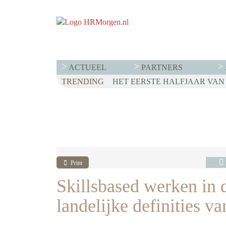
ACTUEEL
PARTNERS
TRENDING
WET LOONTRANSPARANTIE: DI
HET EERSTE HALFJAAR VAN 2
VOOR EEN SUCCESVOL RESE
Print
Skillsbased werken in de
landelijke definities va