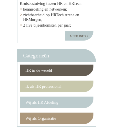
Kruisbestuiving tussen HR en HRTech:
kennisdeling en netwerken;
zichtbaarheid op HRTech Arena en
HRMorgen;
2 live bijeenkomsten per jaar;
meer info
Categorieën
HR in de wereld
Ik als HR professional
Wij als HR Afdeling
Wij als Organisatie