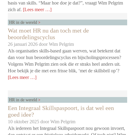
basis van skills. “Maar hoe doe je dat?”, vraagt Wim Pelgrim
zich af.
[Lees meer …]
HR in de wereld
Wat moet HR nu dan toch met de
beoordelingscyclus
26 januari 2026 door
Wim Pelgrim
Als organisaties skills-based gaan werven, wat betekent dat
dan voor hun beoordelingscyclus en bijscholingsprocessen?
Volgens Wim Pelgrim zien ook die er straks heel anders uit.
Hoe bekijk je die met een frisse blik, ‘met de skillsbril op’?
[Lees meer …]
HR in de wereld
Een Integraal Skillspaspoort, is dat wel een
goed idee?
10 oktober 2025 door
Wim Pelgrim
Als iedereen het Integraal Skillspaspoort nou gewoon invoert,
dan ontstaat er een frictieloze arbeidsmarkt. Of toch niet? Wim