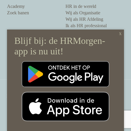
Academy
HR in de wereld
Zoek banen
Wij als Organisatie
Wij als HR Afdeling
Ik als HR professional
Onze auteurs
Onze partners
Sponsoring
Over HRMorgen
Privacy Statement
Contact
Disclaimer & gedragscode
©
HRMorgen.nl
2026