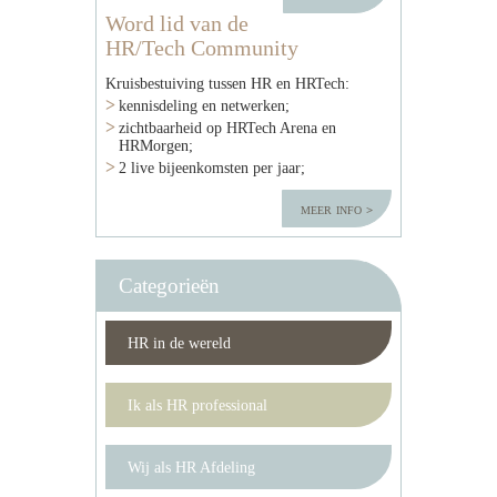
Word lid van de
HR/Tech Community
Kruisbestuiving tussen HR en HRTech:
kennisdeling en netwerken;
zichtbaarheid op HRTech Arena en
HRMorgen;
2 live bijeenkomsten per jaar;
meer info
Categorieën
HR in de wereld
Ik als HR professional
Wij als HR Afdeling