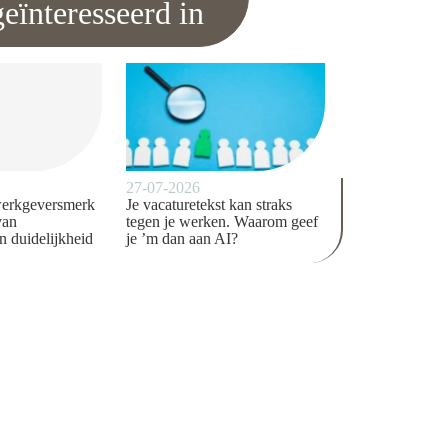
eïnteresseerd in
27-07-2026
werkgeversmerk
Je vacaturetekst kan straks
van
tegen je werken. Waarom geef
n duidelijkheid
je ’m dan aan AI?