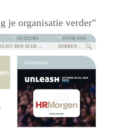
g je organisatie verder"
AUTEURS
OVER ONS
BEDRIJVEN MOETEN OP 1 JANUARI 2027 TRANSPARANT ZIJN OVER SALARISSEN. CHECKLIST: BEN JIJ ER KLAAR VOOR?
KABINET LANCEERT TALENTSTRATEGIE: VIER DOMEINEN MOETEN NEDERLAND ECONOMISCH STERK HOUDEN
Advertentie
r