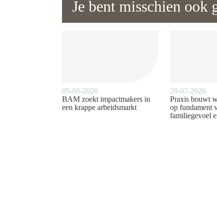
Je bent misschien ook g
05-08-2026
29-07-2026
BAM zoekt impactmakers in
Praxis bouwt 
een krappe arbeidsmarkt
op fundament 
familiegevoel e