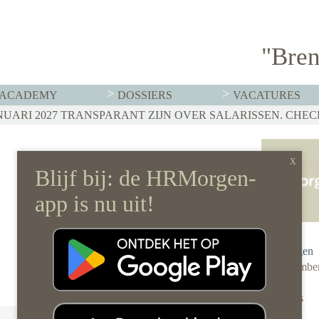
"Bren
ACADEMY
DOSSIERS
VACATURES
Redactie
HRMorgen
15 septembe
2023
0 reacties