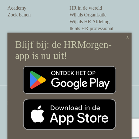
Academy
HR in de wereld
Zoek banen
Wij als Organisatie
Wij als HR Afdeling
Ik als HR professional
Onze auteurs
Onze partners
Sponsoring
Over HRMorgen
Privacy Statement
Contact
Disclaimer & gedragscode
©
HRMorgen.nl
2026