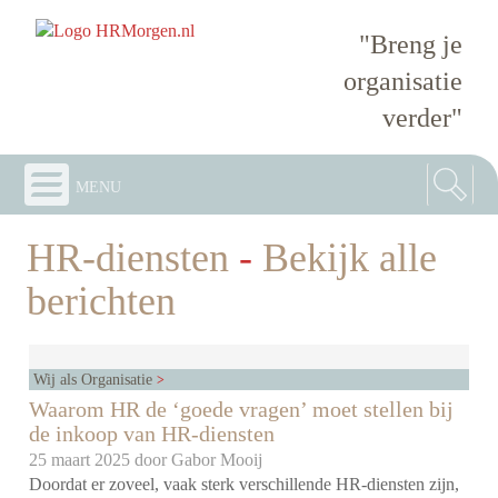
"Breng je
organisatie
verder"
menu
HR-diensten
-
Bekijk alle
berichten
Wij als Organisatie
Waarom HR de ‘goede vragen’ moet stellen bij
de inkoop van HR-diensten
25 maart 2025 door
Gabor Mooij
Doordat er zoveel, vaak sterk verschillende HR-diensten zijn,