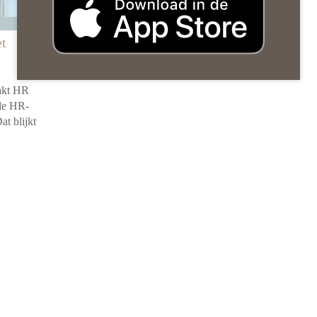
et
akt HR
 de HR-
at blijkt