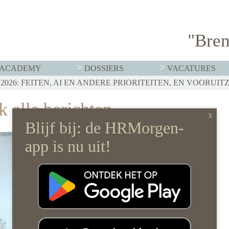
"Bren
ACADEMY
DOSSIERS
VACATURES
T MOET HR NU AL REGELEN
026: FEITEN, AI EN ANDERE PRIORITEITEN, EN VOORUIT
RVISTENBELEID HOEF JE JE ORGANISATIE NIET OP Z’N 
 alle berichten