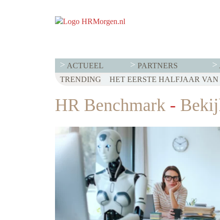
ACTUEEL
PARTNERS
TRENDING
WET LOONTRANSPARANTIE: DI
HET EERSTE HALFJAAR VAN 2
VOOR EEN SUCCESVOL RESE
HR Benchmark
-
Bekijk