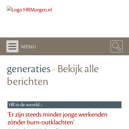
menu
generaties
-
Bekijk alle
berichten
HR in de wereld
‘Er zijn steeds minder jonge werkenden
zónder burn-outklachten’