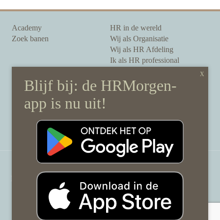
Academy
HR in de wereld
Zoek banen
Wij als Organisatie
Wij als HR Afdeling
Ik als HR professional
Onze auteurs
Onze partners
Sponsoring
Over HRMorgen
Privacy Statement
Contact
Disclaimer & gedragscode
©
HRMorgen.nl
2026