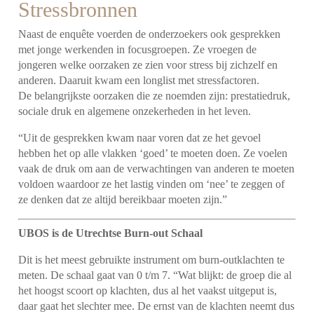
Stressbronnen
Naast de enquête voerden de onderzoekers ook gesprekken
met jonge werkenden in focusgroepen. Ze vroegen de
jongeren welke oorzaken ze zien voor stress bij zichzelf en
anderen.
Daaruit kwam een longlist met stressfactoren.
De belangrijkste oorzaken die ze noemden zijn: prestatiedruk,
sociale druk en algemene onzekerheden in het leven.
“Uit de gesprekken kwam naar voren dat ze het gevoel
hebben het op alle vlakken ‘goed’ te moeten doen. Ze voelen
vaak de druk om aan de verwachtingen van anderen te moeten
voldoen waardoor ze het lastig vinden om ‘nee’ te zeggen of
ze denken dat ze altijd bereikbaar moeten zijn.”
UBOS is de Utrechtse Burn-out Schaal
Dit is het meest gebruikte instrument om burn-outklachten te
meten. De schaal gaat van 0 t/m 7.
“Wat blijkt: de groep die al
het hoogst scoort op klachten, dus al het vaakst uitgeput is,
daar gaat het slechter mee. De ernst van de klachten neemt dus