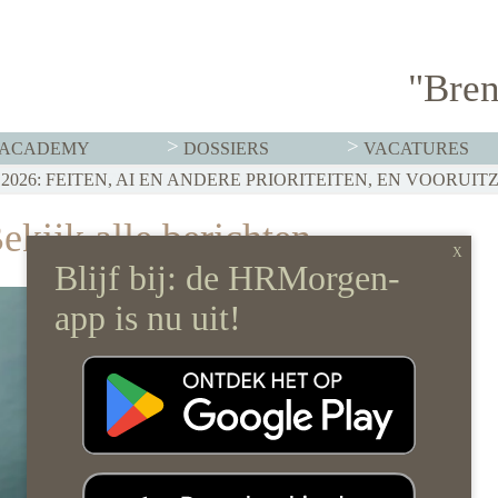
"Bren
ACADEMY
DOSSIERS
VACATURES
T MOET HR NU AL REGELEN
026: FEITEN, AI EN ANDERE PRIORITEITEN, EN VOORUIT
RVISTENBELEID HOEF JE JE ORGANISATIE NIET OP Z’N 
ekijk alle berichten