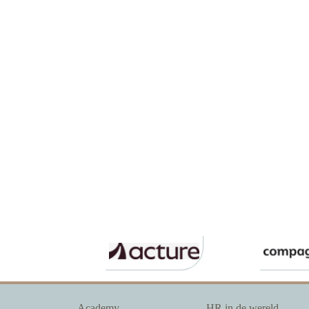
Academy
HR in de wereld