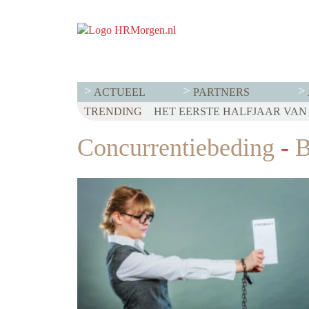
ACTUEEL
PARTNERS
TRENDING
WET LOONTRANSPARANTIE: DI
HET EERSTE HALFJAAR VAN 2
VOOR EEN SUCCESVOL RESE
Concurrentiebeding
-
B