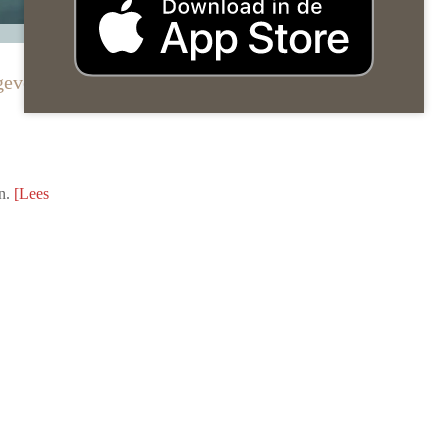
gevers
an.
[Lees