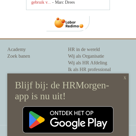
gebruik v...
- Marc Drees
Academy
HR in de wereld
Zoek banen
Wij als Organisatie
Wij als HR Afdeling
Ik als HR professional
Onze auteurs
Onze partners
Sponsoring
Over HRMorgen
Privacy Statement
Contact
Disclaimer & gedragscode