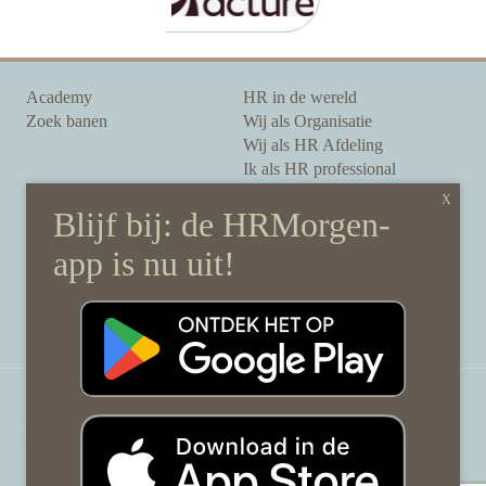
Academy
HR in de wereld
Zoek banen
Wij als Organisatie
Wij als HR Afdeling
Ik als HR professional
Onze auteurs
Onze partners
Sponsoring
Over HRMorgen
Privacy Statement
Contact
Disclaimer & gedragscode
©
HRMorgen.nl
2026