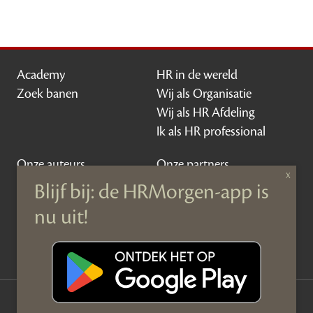
Academy
HR in de wereld
Zoek banen
Wij als Organisatie
Wij als HR Afdeling
Ik als HR professional
Onze auteurs
Onze partners
Sponsoring
Over HRMorgen
Privacy Statement
Contact
Disclaimer & gedragscode