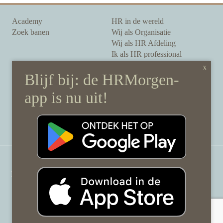
Academy
HR in de wereld
Zoek banen
Wij als Organisatie
Wij als HR Afdeling
Ik als HR professional
Onze auteurs
Onze partners
Sponsoring
Over HRMorgen
Privacy Statement
Contact
Disclaimer & gedragscode
©
HRMorgen.nl
2026