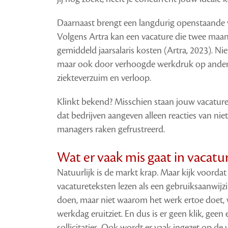
Daarnaast brengt een langdurig openstaande v
Volgens Artra kan een vacature die twee maan
gemiddeld jaarsalaris kosten (Artra, 2023). Ni
maar ook door verhoogde werkdruk op andere
ziekteverzuim en verloop.
Klinkt bekend? Misschien staan jouw vacature
dat bedrijven aangeven alleen reacties van niet
managers raken gefrustreerd.
Wat er vaak mis gaat in vacatu
Natuurlijk is de markt krap. Maar kijk voordat 
vacatureteksten lezen als een gebruiksaanwij
doen, maar niet waarom het werk ertoe doet, 
werkdag eruitziet. En dus is er geen klik, ge
sollicitaties.
Ook wordt er vaak ingezet op de v