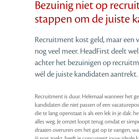
Bezuinig niet op recru
stappen om de juiste k
Recruitment kost geld, maar een va
nog veel meer. HeadFirst deelt we
achter het bezuinigen op recruitm
wél de juiste kandidaten aantrekt.
Recruitment is duur. Helemaal wanneer het geen
kandidaten die niet passen of een vacaturepost
die te lang openstaat is als een lek in je dak: 
alles weg. Je omzet loopt terug omdat er simp
draaien overuren om het gat op te vangen, wat le
jij nog zoekt, heeft je concurrent jouw ideale