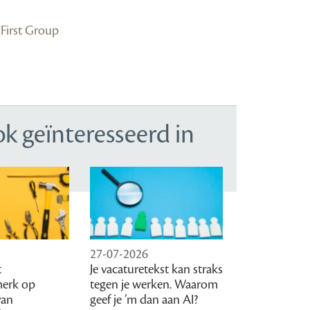
dFirst Group
ok geïnteresseerd in
27-07-2026
t
Je vacaturetekst kan straks
erk op
tegen je werken. Waarom
van
geef je ’m dan aan AI?