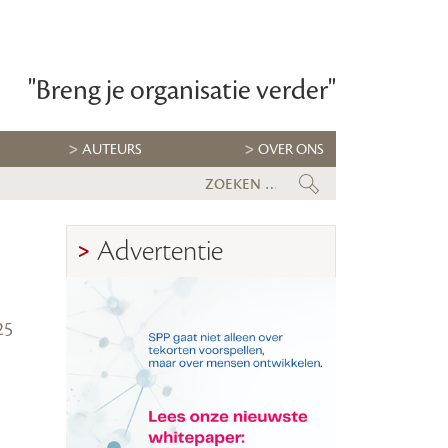
"Breng je organisatie verder"
AUTEURS
OVER ONS
 er klaar voor?
rk houden
Advertentie
25