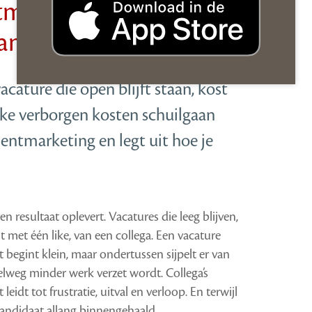
itment-marketing: vier
andidaten te bereiken
cature die open blijft staan, kost
lke verborgen kosten schuilgaan
entmarketing en legt uit hoe je
 resultaat oplevert. Vacatures die leeg blijven,
 met één like, van een collega. Een vacature
het begint klein, maar ondertussen sijpelt er van
elweg minder werk verzet wordt. Collega’s
idt tot frustratie, uitval en verloop. En terwijl
 kandidaat allang binnengehaald.