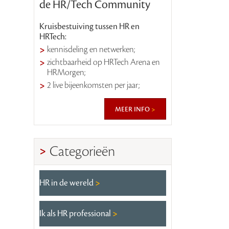
de HR/Tech Community
Kruisbestuiving tussen HR en
HRTech:
kennisdeling en netwerken;
zichtbaarheid op HRTech Arena en
HRMorgen;
2 live bijeenkomsten per jaar;
meer info
Categorieën
HR in de wereld
Ik als HR professional