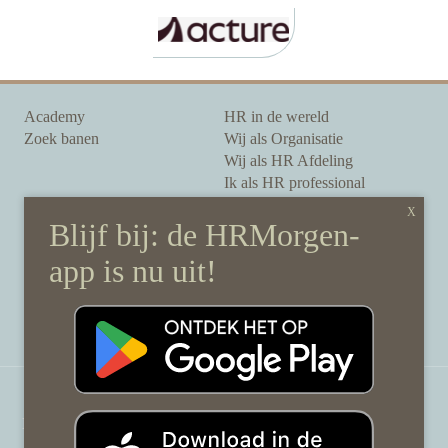
Academy
HR in de wereld
Zoek banen
Wij als Organisatie
Wij als HR Afdeling
Ik als HR professional
Onze auteurs
Onze partners
Sponsoring
Over HRMorgen
Privacy Statement
Contact
Disclaimer & gedragscode
©
HRMorgen.nl
2026