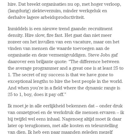
hire. Dat breekt organisaties nu op, met hoger verloop,
(langdurig) ziekteverzuim, minder werkgeluk en
derhalve lagere arbeidsproductiviteit.
Inmiddels is een nieuwe trend gaande: recruitment
density. Hire slow, fire fast. Het gaat dan niet meer
zozeer om het invullen van een vacature, maar om het
vinden van mensen die waarde toevoegen aan de
organisatie en deze vermenigvuldigen. Steve Jobs gaf
daarover een briljante quote: “The difference between
the average programmer and a great one is at least 25 to
1. The secret of my success is that we have gone to
exceptional lengths to hire the best people in the world.
And when you’re in a field where the dynamic range is
25 to 1, boy, does it pay off.”
Ik moet je in alle eerlijkheid bekennen dat – onder druk
van omzetgroei en de werkdruk die mensen ervaren – ik
bij twijfel wel eens inhaal. Nagenoeg altijd moet ik daar
later op terugkomen, met alle kosten en teleurstelling
van dien. Ik heb een paar maanden geleden mezelf