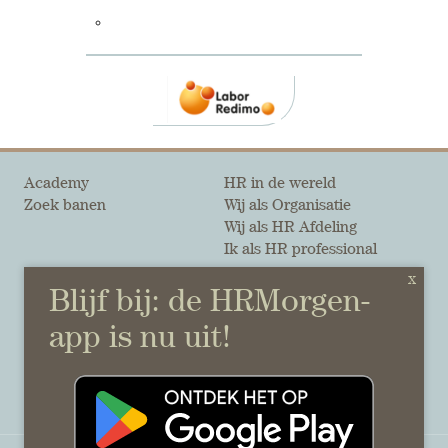
Academy
HR in de wereld
Zoek banen
Wij als Organisatie
Wij als HR Afdeling
Ik als HR professional
Onze auteurs
Onze partners
Sponsoring
Over HRMorgen
Privacy Statement
Contact
Disclaimer & gedragscode