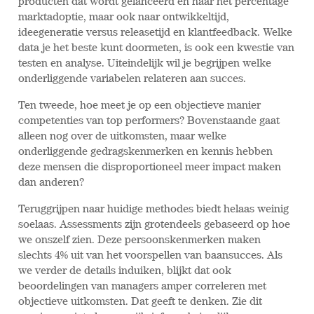
producten dat wordt gelanceerd en naar het percentage
marktadoptie, maar ook naar ontwikkeltijd,
ideegeneratie versus releasetijd en klantfeedback. Welke
data je het beste kunt doormeten, is ook een kwestie van
testen en analyse. Uiteindelijk wil je begrijpen welke
onderliggende variabelen relateren aan succes.
Ten tweede, hoe meet je op een objectieve manier
competenties van top performers? Bovenstaande gaat
alleen nog over de uitkomsten, maar welke
onderliggende gedragskenmerken en kennis hebben
deze mensen die disproportioneel meer impact maken
dan anderen?
Teruggrijpen naar huidige methodes biedt helaas weinig
soelaas. Assessments zijn grotendeels gebaseerd op hoe
we onszelf zien. Deze persoonskenmerken maken
slechts 4% uit van het voorspellen van baansucces. Als
we verder de details induiken, blijkt dat ook
beoordelingen van managers amper correleren met
objectieve uitkomsten. Dat geeft te denken. Zie dit