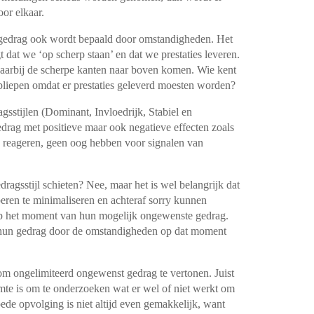
oor elkaar.
 gedrag ook wordt bepaald door omstandigheden. Het
 dat we ‘op scherp staan’ en dat we prestaties leveren.
waarbij de scherpe kanten naar boven komen. Wie kent
opliepen omdat er prestaties geleverd moesten worden?
sstijlen (Dominant, Invloedrijk, Stabiel en
gedrag met positieve maar ook negatieve effecten zoals
end reageren, geen oog hebben voor signalen van
ragsstijl schieten? Nee, maar het is wel belangrijk dat
beren te minimaliseren en achteraf sorry kunnen
op het moment van hun mogelijk ongewenste gedrag.
t hun gedrag door de omstandigheden op dat moment
om ongelimiteerd ongewenst gedrag te vertonen. Juist
mte is om te onderzoeken wat er wel of niet werkt om
ede opvolging is niet altijd even gemakkelijk, want