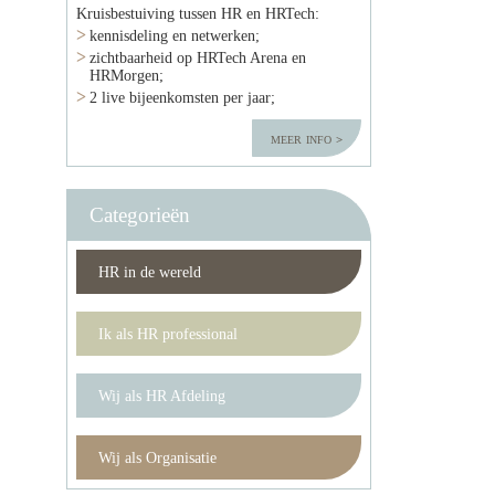
Kruisbestuiving tussen HR en HRTech:
kennisdeling en netwerken;
zichtbaarheid op HRTech Arena en
HRMorgen;
2 live bijeenkomsten per jaar;
meer info
Categorieën
HR in de wereld
Ik als HR professional
Wij als HR Afdeling
Wij als Organisatie