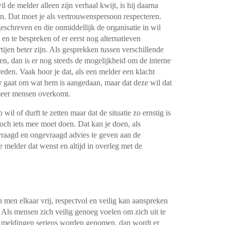
 de melder alleen zijn verhaal kwijt, is hij daarna
n. Dat moet je als vertrouwenspersoon respecteren.
eschreven en die onmiddellijk de organisatie in wil
en te bespreken of er eerst nog alternatieven
ijen beter zijn. Als gesprekken tussen verschillende
ben, dan is er nog steeds de mogelijkheid om de interne
reden. Vaak hoor je dat, als een melder een klacht
er gaat om wat hem is aangedaan, maar dat deze wil dat
 meer mensen overkomt.
l of durft te zetten maar dat de situatie zo ernstig is
toch iets mee moet doen. Dat kan je doen, als
vraagd en ongevraagd advies te geven aan de
e melder dat wenst en altijd in overleg met de
n men elkaar vrij, respectvol en veilig kan aanspreken
Als mensen zich veilig genoeg voelen om zich uit te
als meldingen serieus worden genomen, dan wordt er