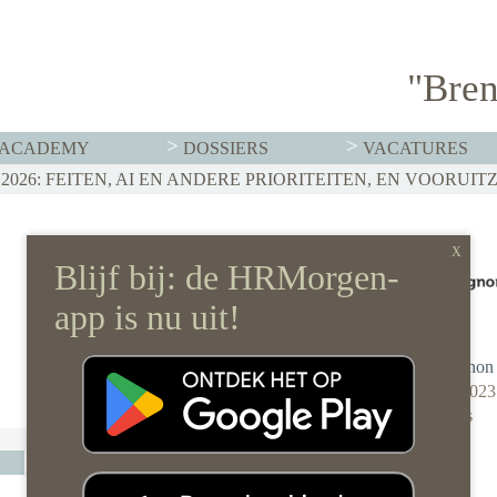
"Bren
ACADEMY
DOSSIERS
VACATURES
IT MOET HR NU AL REGELEN
026: FEITEN, AI EN ANDERE PRIORITEITEN, EN VOORUIT
RVISTENBELEID HOEF JE JE ORGANISATIE NIET OP Z’N 
Compagnon
30 juni 2023
0 reacties