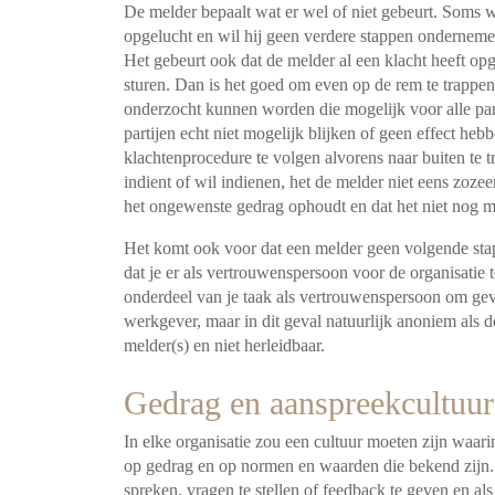
De melder bepaalt wat er wel of niet gebeurt. Soms wil
opgelucht en wil hij geen verdere stappen onderneme
Het gebeurt ook dat de melder al een klacht heeft opg
sturen. Dan is het goed om even op de rem te trappen 
onderzocht kunnen worden die mogelijk voor alle part
partijen echt niet mogelijk blijken of geen effect heb
klachtenprocedure te volgen alvorens naar buiten te t
indient of wil indienen, het de melder niet eens zoze
het ongewenste gedrag ophoudt en dat het niet nog
Het komt ook voor dat een melder geen volgende stap wi
dat je er als vertrouwenspersoon voor de organisatie 
onderdeel van je taak als vertrouwenspersoon om ge
werkgever, maar in dit geval natuurlijk anoniem als d
melder(s) en niet herleidbaar.
Gedrag en aanspreekcultuur
In elke organisatie zou een cultuur moeten zijn waari
op gedrag en op normen en waarden die bekend zijn. 
spreken, vragen te stellen of feedback te geven en 