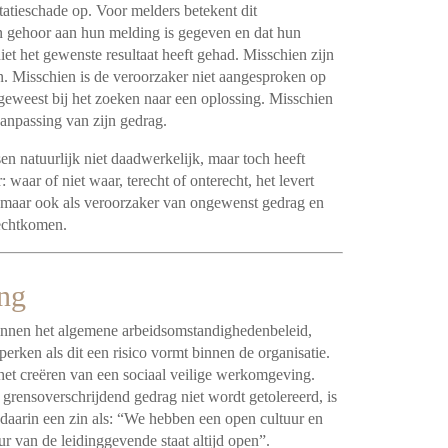
utatieschade op. Voor melders betekent dit
geen gehoor aan hun melding is gegeven en dat hun
et het gewenste resultaat heeft gehad. Misschien zijn
en. Misschien is de veroorzaker niet aangesproken op
 geweest bij het zoeken naar een oplossing. Misschien
anpassing van zijn gedrag.
n natuurlijk niet daadwerkelijk, maar toch heeft
waar of niet waar, terecht of onterecht, het levert
 maar ook als veroorzaker van ongewenst gedrag en
erechtkomen.
ing
innen het algemene arbeidsomstandighedenbeleid,
erken als dit een risico vormt binnen de organisatie.
het creëren van een sociaal veilige werkomgeving.
grensoverschrijdend gedrag niet wordt getolereerd, is
daarin een zin als: “We hebben een open cultuur en
r van de leidinggevende staat altijd open”.