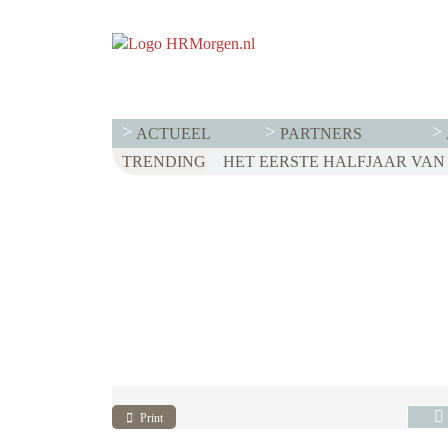
ACTUEEL
PARTNERS
TRENDING
WET LOONTRANSPARANTIE: D
HET EERSTE HALFJAAR VAN 2
VOOR EEN SUCCESVOL RESE
Print