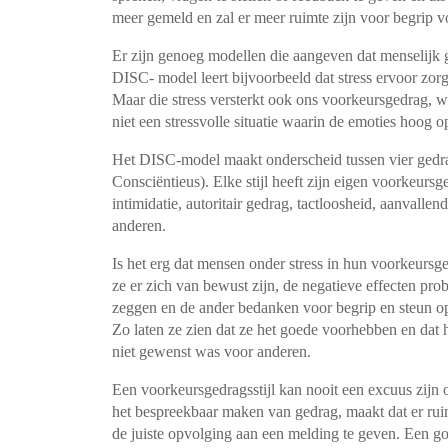
meer gemeld en zal er meer ruimte zijn voor begrip v
Er zijn genoeg modellen die aangeven dat menselijk
DISC- model leert bijvoorbeeld dat stress ervoor zorgt
Maar die stress versterkt ook ons voorkeursgedrag, 
niet een stressvolle situatie waarin de emoties hoog 
Het DISC-model maakt onderscheid tussen vier gedrag
Consciëntieus). Elke stijl heeft zijn eigen voorkeurs
intimidatie, autoritair gedrag, tactloosheid, aanvall
anderen.
Is het erg dat mensen onder stress in hun voorkeursged
ze er zich van bewust zijn, de negatieve effecten pro
zeggen en de ander bedanken voor begrip en steun 
Zo laten ze zien dat ze het goede voorhebben en da
niet gewenst was voor anderen.
Een voorkeursgedragsstijl kan nooit een excuus zijn 
het bespreekbaar maken van gedrag, maakt dat er rui
de juiste opvolging aan een melding te geven. Een go