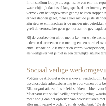
In dit stadium loop je als organisatie een enorme rep
waarschijnlijk dat iets al lang speelt, dat er intern 
verzoek om het ongewenste gedrag te laten stoppen ni
er wel stappen gezet, maar zeker niet de juiste stapp
zijn gedrag en misschien is de melder niet betrokken
geeft de veroorzaker geen gehoor aan de gevraagde a
Bij de voorbeelden uit de media kennen we de casusse
iedereen daar meteen een mening en een oordeel over: 
enkel schade op. Als melder en vertrouwenspersoon,
als werkgever wil je niet in een dergelijke situatie t
Sociaal veilige werkomgev
Volgens de Arbowet is de werkgever verplicht om, b
psychosociale arbeidsbelasting te voorkomen of te bep
Elke organisatie zal dus beleidsstukken hebben voor 
Maar voor een sociaal veilige werkomgeving, waarin 
meer nodig dan het opstellen van beleidsstukken met 
alles mag gezegd worden”, en als toelichting: “De deu