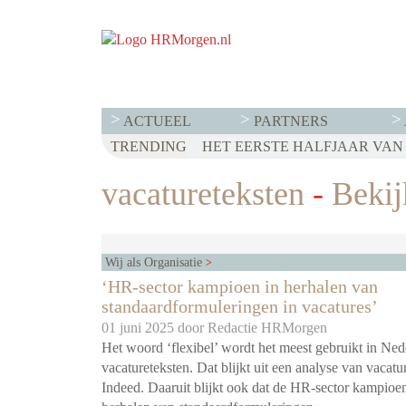
ACTUEEL
PARTNERS
TRENDING
WET LOONTRANSPARANTIE: DI
HET EERSTE HALFJAAR VAN 2
VOOR EEN SUCCESVOL RESE
vacatureteksten
-
Bekijk
Wij als Organisatie
‘HR-sector kampioen in herhalen van
standaardformuleringen in vacatures’
01 juni 2025 door
Redactie HRMorgen
Het woord ‘flexibel’ wordt het meest gebruikt in Ned
vacatureteksten. Dat blijkt uit een analyse van vacatur
Indeed. Daaruit blijkt ook dat de HR-sector kampioen 