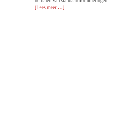
herhalen van standaardformuleringen.
[Lees meer …]