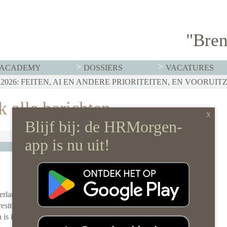
"Bren
ACADEMY
DOSSIERS
VACATURES
T MOET HR NU AL REGELEN
026: FEITEN, AI EN ANDERE PRIORITEITEN, EN VOORUIT
RVISTENBELEID HOEF JE JE ORGANISATIE NIET OP Z’N 
 alle berichten
erlandse
esite
is in het