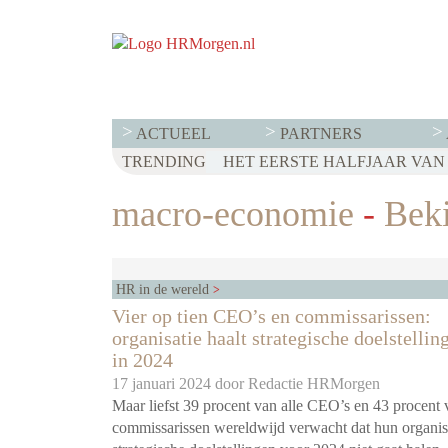
ACTUEEL
PARTNERS
TRENDING
WET LOONTRANSPARANTIE: DI
HET EERSTE HALFJAAR VAN 2
VOOR EEN SUCCESVOL RESE
macro-economie
-
Beki
HR in de wereld
Vier op tien CEO’s en commissarissen:
organisatie haalt strategische doelstellin
in 2024
17 januari 2024 door
Redactie HRMorgen
Maar liefst 39 procent van alle CEO’s en 43 procent 
commissarissen wereldwijd verwacht dat hun organis