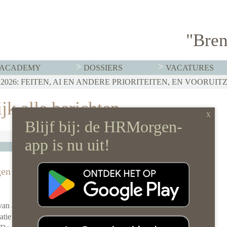
"Bren
ACADEMY
DOSSIERS
VACATURES
T MOET HR NU AL REGELEN
026: FEITEN, AI EN ANDERE PRIORITEITEN, EN VOORUIT
RVISTENBELEID HOEF JE JE ORGANISATIE NIET OP Z’N 
jk alle berichten
gen niet
van alle
atie de