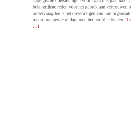
strategische doelstellingen voor 2024 niet gaat halen
belangrijkste reden voor het gebrek aan vertrouwen 
ondervraagden is het onvermogen van hun organisat
meest prangende uitdagingen het hoofd te bieden.
[L
…]