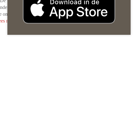
. De
onder de
ie om de
ees meer