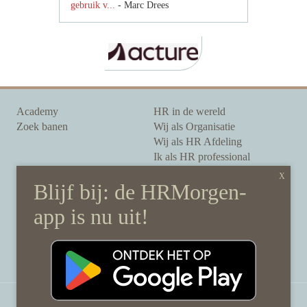
gebruik v...
- Marc Drees
Academy
HR in de wereld
Zoek banen
Wij als Organisatie
Wij als HR Afdeling
Ik als HR professional
Onze auteurs
Onze partners
Sponsoring
Over HRMorgen
Privacy Statement
Contact
Disclaimer & gedragscode