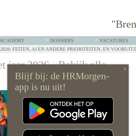
"Bren
ACADEMY
DOSSIERS
VACATURES
T MOET HR NU AL REGELEN
026: FEITEN, AI EN ANDERE PRIORITEITEN, EN VOORUIT
RVISTENBELEID HOEF JE JE ORGANISATIE NIET OP Z’N 
t jaar 2026
-
Bekijk alle