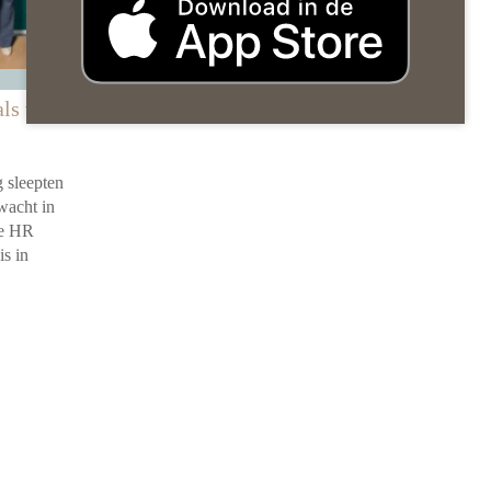
als van
 sleepten
wacht in
de HR
is in