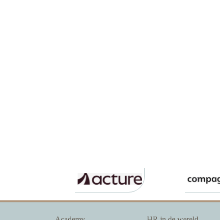
Academy
HR in de wereld