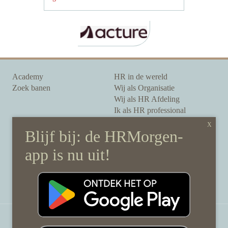
Academy
HR in de wereld
Zoek banen
Wij als Organisatie
Wij als HR Afdeling
Ik als HR professional
Onze auteurs
Onze partners
Sponsoring
Over HRMorgen
Privacy Statement
Contact
Disclaimer & gedragscode