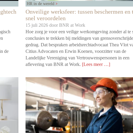
HR in de wereld
ightech
Onveilige werksfeer: tussen beschermen en 
snel veroordelen
15 juli 2026 door
BNR at Work
ogisch
Hoe zorg je voor een veilige werkomgeving zonder al te 
en
conclusies te trekken bij meldingen van grensoverschrijd
gedrag. Dat bespraken arbeidsrechtadvocaat Thea Vlot v
in de
Citius Advocaten en Erwin Koenen, voorzitter van de
Landelijke Vereniging van Vertrouwenspersonen in een
aflevering van BNR at Work.
[Lees meer …]