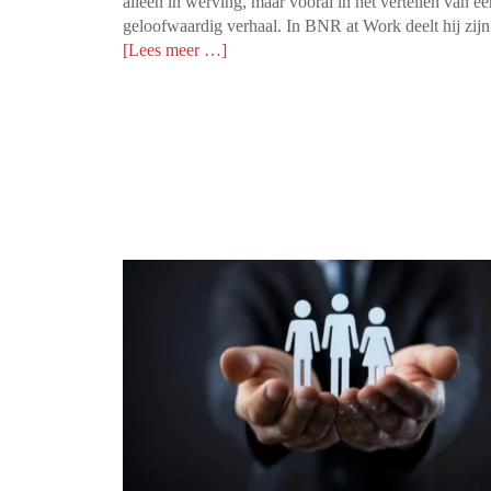
alleen in werving, maar vooral in het vertellen van ee
geloofwaardig verhaal. In BNR at Work deelt hij zijn 
[Lees meer …]