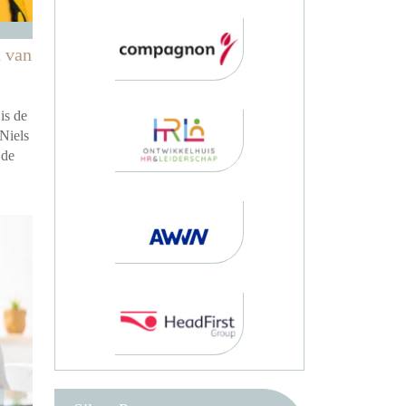
 van
is de
Niels
 de