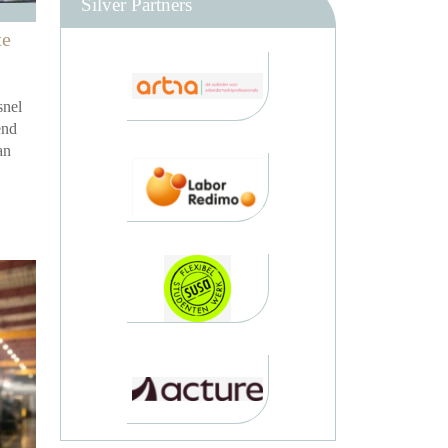
Silver Partners
te
snel
end
an