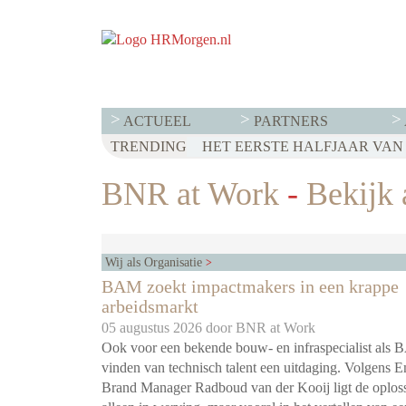
ACTUEEL
PARTNERS
TRENDING
WET LOONTRANSPARANTIE: DI
HET EERSTE HALFJAAR VAN 2
VOOR EEN SUCCESVOL RESE
BNR at Work
-
Bekijk a
Wij als Organisatie
BAM zoekt impactmakers in een krappe
arbeidsmarkt
05 augustus 2026 door
BNR at Work
Ook voor een bekende bouw- en infraspecialist als 
vinden van technisch talent een uitdaging. Volgens 
Brand Manager Radboud van der Kooij ligt de oploss