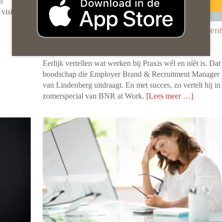
n
visie.
Wij als Organisatie
Praxis bouwt werkgeversmerk op fundament
familiegevoel en duidelijkheid
29 juli 2026 door
BNR at Work
Eerlijk vertellen wat werken bij Praxis wél en níét is. Dat 
boodschap die Employer Brand & Recruitment Manager 
van Lindenberg uitdraagt. En met succes, zo vertelt hij in
zomerspecial van BNR at Work.
[Lees meer …]