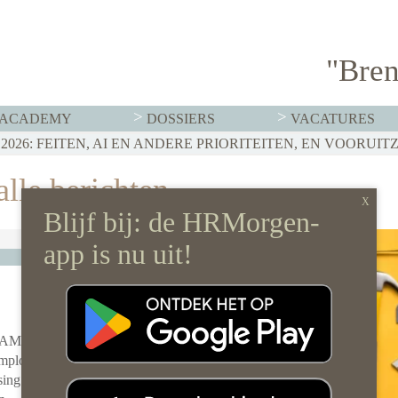
"Bren
ACADEMY
DOSSIERS
VACATURES
T MOET HR NU AL REGELEN
026: FEITEN, AI EN ANDERE PRIORITEITEN, EN VOORUIT
RVISTENBELEID HOEF JE JE ORGANISATIE NIET OP Z’N 
lle berichten
BAM is het
Employer
ing niet