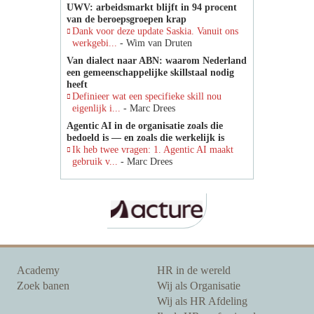
UWV: arbeidsmarkt blijft in 94 procent
van de beroepsgroepen krap
Dank voor deze update Saskia. Vanuit ons
werkgebi...
- Wim van Druten
Van dialect naar ABN: waarom Nederland
een gemeenschappelijke skillstaal nodig
heeft
Definieer wat een specifieke skill nou
eigenlijk i...
- Marc Drees
Agentic AI in de organisatie zoals die
bedoeld is — en zoals die werkelijk is
Ik heb twee vragen: 1. Agentic AI maakt
gebruik v...
- Marc Drees
Academy
HR in de wereld
Zoek banen
Wij als Organisatie
Wij als HR Afdeling