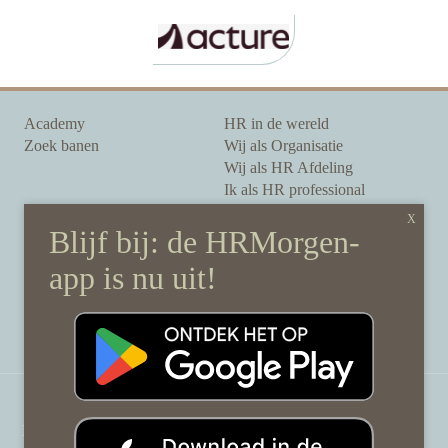
Academy
HR in de wereld
Zoek banen
Wij als Organisatie
Wij als HR Afdeling
Ik als HR professional
Onze auteurs
Onze partners
Sponsoring
Over HRMorgen
Privacy Statement
Contact
Disclaimer & gedragscode
©
HRMorgen.nl
2026