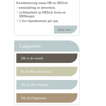
Kruisbestuiving tussen HR en HRTech:
kennisdeling en netwerken;
zichtbaarheid op HRTech Arena en
HRMorgen;
2 live bijeenkomsten per jaar;
meer info
Categorieën
HR in de wereld
Ik als HR professional
Wij als HR Afdeling
Wij als Organisatie