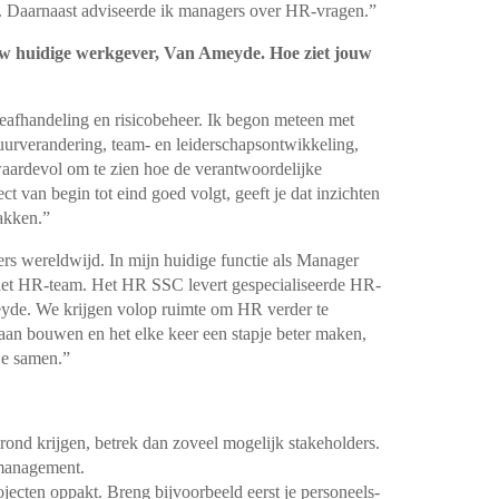
l. Daarnaast adviseerde ik managers over HR-vragen.”
uw huidige werkgever, Van Ameyde. Hoe ziet jouw
deafhandeling en risicobeheer. Ik begon meteen met
tuurverandering, team- en leiderschapsontwikkeling,
ardevol om te zien hoe de verantwoordelijke
t van begin tot eind goed volgt, geeft je dat inzichten
pakken.”
rs wereldwijd. In mijn huidige functie als Manager
het HR-team. Het HR SSC levert gespecialiseerde HR-
eyde. We krijgen volop ruimte om HR verder te
 aan bouwen en het elke keer een stapje beter maken,
 je samen.”
 grond krijgen, betrek dan zoveel mogelijk stakeholders.
 management.
ojecten oppakt. Breng bijvoorbeeld eerst je personeels-