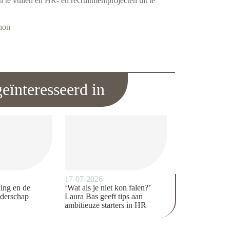
n te vullen en HR- en recruitmentprojecten uit te
non
eïnteresseerd in
17-07-2026
ing en de
‘Wat als je niet kon falen?’
iderschap
Laura Bas geeft tips aan
ambitieuze starters in HR