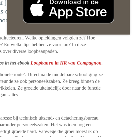
 je wilt zijn? In deze interviewserie
ls over hun uiteenlopende
om volgde ‘de traditionele route’.
audirecteuren. Welke opleidingen volgden ze? Hoe
ze? En welke tips hebben ze voor jou? In deze
ls over diverse loopbaanpaden.
ips in het ebook
Loopbanen in HR van Compagnon
.
nele route’. Direct na de middelbare school ging ze
ersteunde ze ook personeelszaken. Ze kreeg binnen de
ikkelen. Ze groeide uiteindelijk door naar de functie
anisaties.
taresse bij technisch uitzend- en detacheringsbureau
waaronder personeelszaken. Het was toen nog een
edrijf groeide hard. Vanwege die groei moest ik op