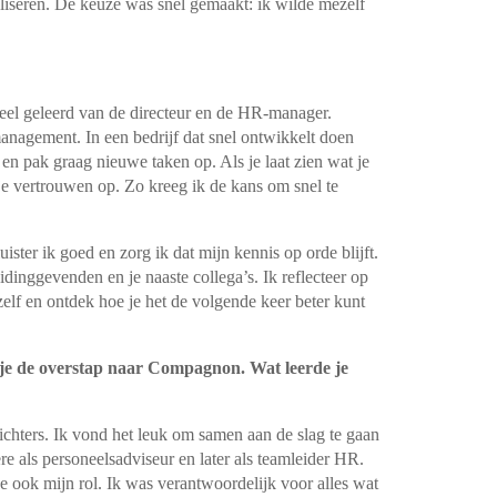
iseren. De keuze was snel gemaakt: ik wilde mezelf
veel geleerd van de directeur en de HR-manager.
nagement. In een bedrijf dat snel ontwikkelt doen
 en pak graag nieuwe taken op. Als je laat zien wat je
e vertrouwen op. Zo kreeg ik de kans om snel te
ister ik goed en zorg ik dat mijn kennis op orde blijft.
idinggevenden en je naaste collega’s. Ik reflecteer op
zelf en ontdek hoe je het de volgende keer beter kunt
 je de overstap naar Compagnon. Wat leerde je
ichters. Ik vond het leuk om samen aan de slag te gaan
e als personeelsadviseur en later als teamleider HR.
e ook mijn rol. Ik was verantwoordelijk voor alles wat