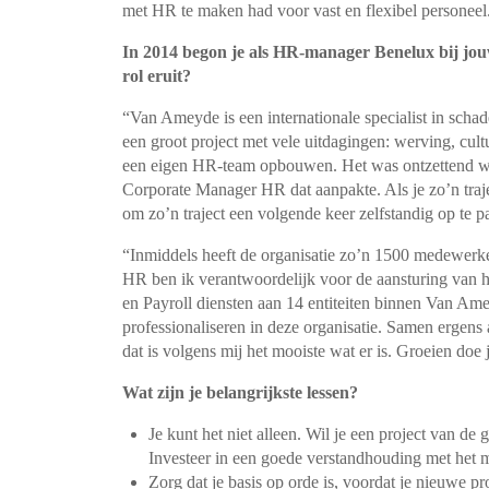
met HR te maken had voor vast en flexibel personee
In 2014 begon je als HR-manager Benelux bij jo
rol eruit?
“Van Ameyde is een internationale specialist in scha
een groot project met vele uitdagingen: werving, cul
een eigen HR-team opbouwen. Het was ontzettend wa
Corporate Manager HR dat aanpakte. Als je zo’n trajec
om zo’n traject een volgende keer zelfstandig op te 
“Inmiddels heeft de organisatie zo’n 1500 medewerke
HR ben ik verantwoordelijk voor de aansturing van 
en Payroll diensten aan 14 entiteiten binnen Van Am
professionaliseren in deze organisatie. Samen ergens
dat is volgens mij het mooiste wat er is. Groeien doe
Wat zijn je belangrijkste lessen?
Je kunt het niet alleen. Wil je een project van de
Investeer in een goede verstandhouding met het
Zorg dat je basis op orde is, voordat je nieuwe pr