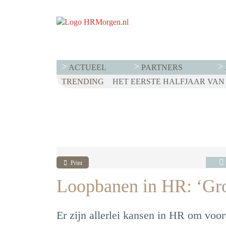
ACTUEEL
PARTNERS
TRENDING
WET LOONTRANSPARANTIE: DI
HET EERSTE HALFJAAR VAN 2
VOOR EEN SUCCESVOL RESE
Print
Loopbanen in HR: ‘Gro
Er zijn allerlei kansen in HR om voor