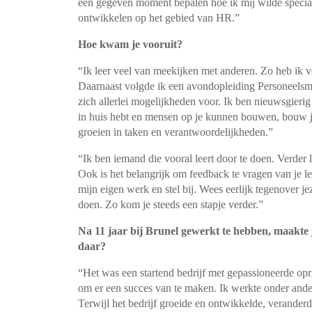
een gegeven moment bepalen hoe ik mij wilde special
ontwikkelen op het gebied van HR.”
Hoe kwam je vooruit?
“Ik leer veel van meekijken met anderen. Zo heb ik 
Daarnaast volgde ik een avondopleiding Personeelsma
zich allerlei mogelijkheden voor. Ik ben nieuwsgierig
in huis hebt en mensen op je kunnen bouwen, bouw j
groeien in taken en verantwoordelijkheden.”
“Ik ben iemand die vooral leert door te doen. Verder lu
Ook is het belangrijk om feedback te vragen van je le
mijn eigen werk en stel bij. Wees eerlijk tegenover je
doen. Zo kom je steeds een stapje verder.”
Na 11 jaar bij Brunel gewerkt te hebben, maakte
daar?
“Het was een startend bedrijf met gepassioneerde opr
om er een succes van te maken. Ik werkte onder ander
Terwijl het bedrijf groeide en ontwikkelde, veranderd