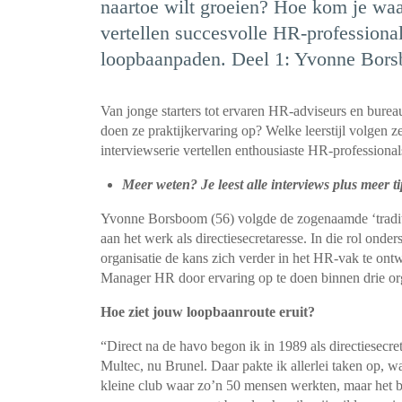
naartoe wilt groeien? Hoe kom je waar
vertellen succesvolle HR-professiona
loopbaanpaden. Deel 1: Yvonne Borsbo
Van jonge starters tot ervaren HR-adviseurs en bure
doen ze praktijkervaring op? Welke leerstijl volgen 
interviewserie vertellen enthousiaste HR-professiona
Meer weten? Je leest alle interviews plus meer t
Yvonne Borsboom (56) volgde de zogenaamde ‘traditio
aan het werk als directiesecretaresse. In die rol ond
organisatie de kans zich verder in het HR-vak te ontw
Manager HR door ervaring op te doen binnen drie org
Hoe ziet jouw loopbaanroute eruit?
“Direct na de havo begon ik in 1989 als directiesecre
Multec, nu Brunel. Daar pakte ik allerlei taken op, 
kleine club waar zo’n 50 mensen werkten, maar het b