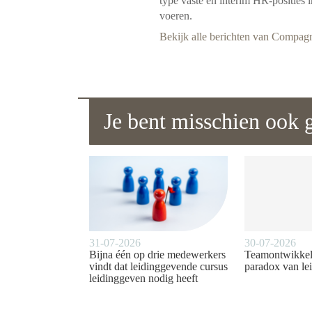
type vaste en interim HR-posities i
voeren.
Bekijk alle berichten van Compag
Je bent misschien ook g
31-07-2026
30-07-2026
Bijna één op drie medewerkers
Teamontwikkel
vindt dat leidinggevende cursus
paradox van le
leidinggeven nodig heeft