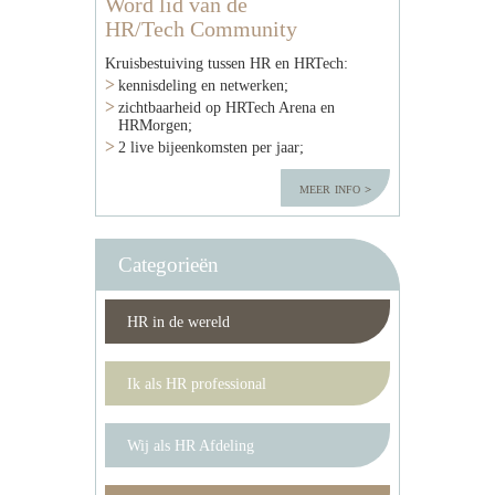
Word lid van de
HR/Tech Community
Kruisbestuiving tussen HR en HRTech:
kennisdeling en netwerken;
zichtbaarheid op HRTech Arena en
HRMorgen;
2 live bijeenkomsten per jaar;
meer info
Categorieën
HR in de wereld
Ik als HR professional
Wij als HR Afdeling