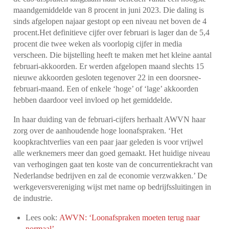
maandgemiddelde van 8 procent in juni 2023. Die daling is
sinds afgelopen najaar gestopt op een niveau net boven de 4
procent.Het definitieve cijfer over februari is lager dan de 5,4
procent die twee weken als voorlopig cijfer in media
verscheen. Die bijstelling heeft te maken met het kleine aantal
februari-akkoorden. Er werden afgelopen maand slechts 15
nieuwe akkoorden gesloten tegenover 22 in een doorsnee-
februari-maand. Een of enkele ‘hoge’ of ‘lage’ akkoorden
hebben daardoor veel invloed op het gemiddelde.
In haar duiding van de februari-cijfers herhaalt AWVN haar
zorg over de aanhoudende hoge loonafspraken. ‘Het
koopkrachtverlies van een paar jaar geleden is voor vrijwel
alle werknemers meer dan goed gemaakt. Het huidige niveau
van verhogingen gaat ten koste van de concurrentiekracht van
Nederlandse bedrijven en zal de economie verzwakken.’ De
werkgeversvereniging wijst met name op bedrijfssluitingen in
de industrie.
Lees ook:
AWVN: ‘Loonafspraken moeten terug naar
normaal’