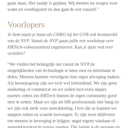
gaan staan. Het zaadje is geplant. Wij moeten nu zorgen voor
water en voedingsstof en dan gaat de rest vanzelf.”
Voorlopers
Je bent naast je baan als CHRO bij het GVB ook bestuurslid
van de NVP. Vanuit de NVP gaan jullie een workshop over
HRTech-volwassenheid organiseren. Kun je daar wat over
vertellen?
“We vinden het belangrijk om vanuit de NVP de
mogelijkheden van technologie te laten zien en informatie te
delen. Mensen kunnen vervolgens hun eigen afweging maken.
Als beroepsgroep zijn we toch wel behoudend. We zijn geen
marketing of commercie en we zullen best extra stapjes
moeten zetten om HRTech binnen de eigen community goed
neer te zetten. Maar we zijn als HR-professionals niet bang en
we zijn ook sterk voor ontwikkeling. Over die as kunnen we
stappen zetten en waarde toevoegen. Er zijn twee drijfveren
om mensen in beweging te krijgen: angst ergens vandaan of
aantrekkingskracht ergens naartoe. Die laatste is de mooiste en