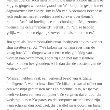
Met als doel om toch meer grip op die ingewikkelde materie te
krijgen, gingen we voorafgaand aan Worktopia in gesprek met
dagvoorzitter Jim Stolze. Jim is één van Nederlands bekendste
tech-ondernemers en veelgevraagd spreker over thema’s
rondom Artificial Intelligence en technologie. “Mijn zoons
noemen me een entrepenerd”, vertelt Jim: “En ze hebben
gelijk, want ik ben eigenlijk zowel nerd als ondernemer.”
Jim geeft als ‘boardroom-fluisteraar’ bedrijven advies over het
slim inzetten van AI: “We kijken met organisaties naar de
vraag hoe AI de dingen waar mensen niet gelukkig van
worden kan overnemen, zodat zij zich met interessantere
zaken kunnen bezighouden. AI is dan dus de assistent van de
medewerker.”
“Mensen hebben vaak een verkeerd beeld van Artificial
Intelligence”, waarschuwt Jim: “Ze kijken ernaar alsof het om
een wedstrijd gaat tussen mens en machine. ‘Oh, Kasparov
heeft verloren van een computer’. Ze vergeten dat er door die
wedstrijd tussen Kasparov en de computer meer mensen zijn
gaan schaken dan ooit. Trek die parallel maar door naar banen: