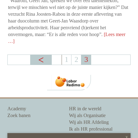
“Waarom, Geert Jan, spreken we over een talententekort,
terwijl we misschien wel niet op de juiste manier kijken?” Dat
verzucht Rina Joosten-Rabou in deze eerste aflevering van
haar duocolumn met Geert-Jan Waasdorp over
arbeidsproductiviteit. Haar penvriend (h)erkent het
onvermogen, maar: “Er is alle reden voor hoop”.
[Lees meer
…]
1
2
3
Academy
HR in de wereld
Zoek banen
Wij als Organisatie
Wij als HR Afdeling
Ik als HR professional