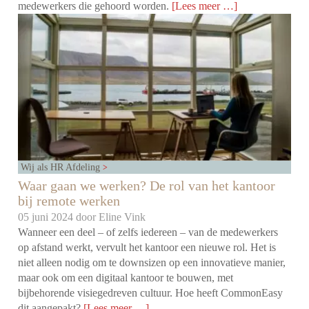
medewerkers die gehoord worden.
[Lees meer …]
Wij als HR Afdeling
Waar gaan we werken? De rol van het kantoor
bij remote werken
05 juni 2024 door
Eline Vink
Wanneer een deel – of zelfs iedereen – van de medewerkers
op afstand werkt, vervult het kantoor een nieuwe rol. Het is
niet alleen nodig om te downsizen op een innovatieve manier,
maar ook om een digitaal kantoor te bouwen, met
bijbehorende visiegedreven cultuur. Hoe heeft CommonEasy
dit aangepakt?
[Lees meer …]