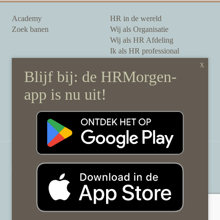
Academy
HR in de wereld
Zoek banen
Wij als Organisatie
Wij als HR Afdeling
Ik als HR professional
Onze auteurs
Onze partners
Sponsoring
Over HRMorgen
Privacy Statement
Contact
Disclaimer & gedragscode
©
HRMorgen.nl
2026