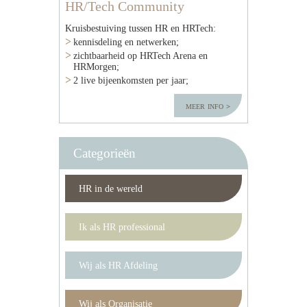
HR/Tech Community
Kruisbestuiving tussen HR en HRTech:
kennisdeling en netwerken;
zichtbaarheid op HRTech Arena en
HRMorgen;
2 live bijeenkomsten per jaar;
meer info
Categorieën
HR in de wereld
Ik als HR professional
Wij als HR Afdeling
Wij als Organisatie