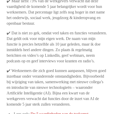
✔️ Maar liefst 73% van de werkgevers verwacht dat deze
vaardigheid de komende 5 jaar belangrijker wordt voor hun
werknemers. Dat percentage ligt zelfs nog hoger in met name
het onderwijs, sociaal werk, jeugdzorg & kinderopvang en
openbaar bestuur.
✔️ Dat is niet zo gek, omdat veel taken en functies veranderen.
Dat geldt ook voor mijn eigen werk. De naam van mijn
functie is precies hetzelfde als 10 jaar geleden, maar ik doe
inmiddels heel andere dingen. Zo plaats ik regelmatig
berichten en video’s op LinkedIn, geef webinars, neem
podcasts op en geef interviews voor kranten en radio’s.
✔️ Werknemers die zich goed kunnen aanpassen, blijven goed
inzetbaar onder veranderende omstandigheden. Bijvoorbeeld
bij wijziging van taken, samenwerking met nieuwe collega’s
en introductie van nieuwe technologieën – waaronder
Artificiële Intelligentie (AI). Bijna een kwart van de
werkgevers verwacht dat functies door de inzet van AI de
komende 5 jaar sterk zullen veranderen.
Lees ook:
De 5 vaardigheden van de toekomst