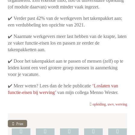
organiseren. Een erkende mbo, hbo of universitaire opleiding
(of module daarvan) wordt minder vaak ingezet.
✔️ Verder past 42% van de werkgevers het takenpakket aan;
een verdubbeling ten opzichte van 2021.
✔️ Naarmate werkgevers meer last hebben van de krapte, laten
ze vaker functie-eisen los en passen ze eerder de
takenpakketten aan.
✔️ Door het takenpakket aan te passen of mensen (zelf) op te
leiden komt een veel grotere groep mensen in aanmerking
voor je vacature.
✔️ Meer weten? Lees dan de hele publicatie
‘Loslaten van
functie-eisen bij werving’
van mijn collega Menno Wester.
opleiding
,
uwv
,
werving
Print