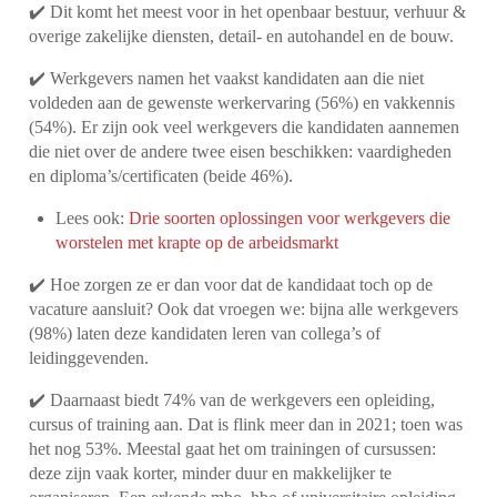
✔️ Dit komt het meest voor in het openbaar bestuur, verhuur &
overige zakelijke diensten, detail- en autohandel en de bouw.
✔️ Werkgevers namen het vaakst kandidaten aan die niet
voldeden aan de gewenste werkervaring (56%) en vakkennis
(54%). Er zijn ook veel werkgevers die kandidaten aannemen
die niet over de andere twee eisen beschikken: vaardigheden
en diploma’s/certificaten (beide 46%).
Lees ook:
Drie soorten oplossingen voor werkgevers die
worstelen met krapte op de arbeidsmarkt
✔️ Hoe zorgen ze er dan voor dat de kandidaat toch op de
vacature aansluit? Ook dat vroegen we: bijna alle werkgevers
(98%) laten deze kandidaten leren van collega’s of
leidinggevenden.
✔️ Daarnaast biedt 74% van de werkgevers een opleiding,
cursus of training aan. Dat is flink meer dan in 2021; toen was
het nog 53%. Meestal gaat het om trainingen of cursussen:
deze zijn vaak korter, minder duur en makkelijker te