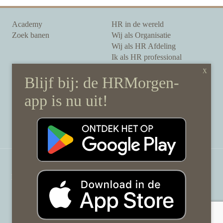
Academy
HR in de wereld
Zoek banen
Wij als Organisatie
Wij als HR Afdeling
Ik als HR professional
Onze auteurs
Onze partners
Sponsoring
Over HRMorgen
Privacy Statement
Contact
Disclaimer & gedragscode
©
HRMorgen.nl
2026