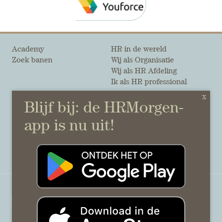
Academy
HR in de wereld
Zoek banen
Wij als Organisatie
Wij als HR Afdeling
Ik als HR professional
Onze auteurs
Onze partners
Sponsoring
Over HRMorgen
Privacy Statement
Contact
Disclaimer & gedragscode
©
HRMorgen.nl
2026