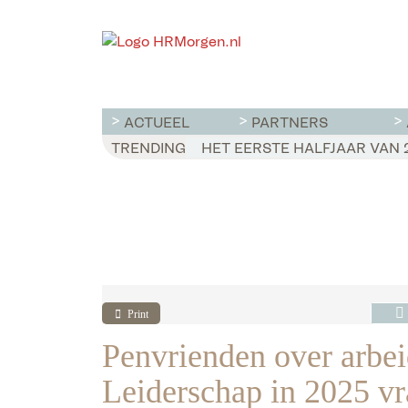
ACTUEEL
PARTNERS
TRENDING
WET LOONTRANSPARANTIE: DI
HET EERSTE HALFJAAR VAN 2
VOOR EEN SUCCESVOL RESE
Print
Penvrienden over arbei
Leiderschap in 2025 vr