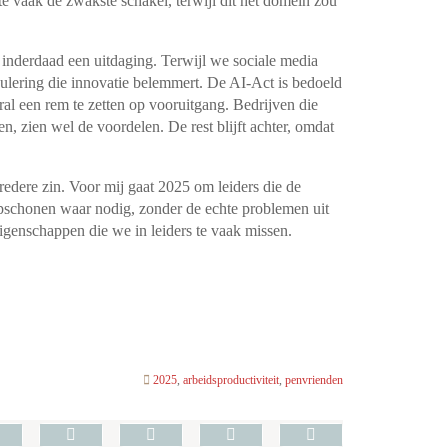
 vaak de zwakste schakel, terwijl dit het domein zou
gt inderdaad een uitdaging. Terwijl we sociale media
gulering die innovatie belemmert. De AI-Act is bedoeld
al een rem te zetten op vooruitgang. Bedrijven die
n, zien wel de voordelen. De rest blijft achter, omdat
edere zin. Voor mij gaat 2025 om leiders die de
opschonen waar nodig, zonder de echte problemen uit
eigenschappen die we in leiders te vaak missen.
2025
,
arbeidsproductiviteit
,
penvrienden