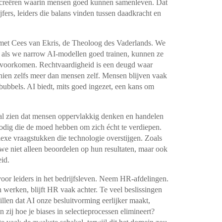
 creëren waarin mensen goed kunnen samenleven. Dat
jfers, leiders die balans vinden tussen daadkracht en
 met Cees van Ekris, de Theoloog des Vaderlands. We
n: als we narrow AI-modellen goed trainen, kunnen ze
te voorkomen. Rechtvaardigheid is een deugd waar
chien zelfs meer dan mensen zelf. Mensen blijven vaak
ubbels. AI biedt, mits goed ingezet, een kans om
t al zien dat mensen oppervlakkig denken en handelen
odig die de moed hebben om zich écht te verdiepen.
lexe vraagstukken die technologie overstijgen. Zoals
 we niet alleen beoordelen op hun resultaten, maar ook
heid.
 voor leiders in het bedrijfsleven. Neem HR-afdelingen.
 werken, blijft HR vaak achter. Te veel beslissingen
en dat AI onze besluitvorming eerlijker maakt,
zij hoe je biases in selectieprocessen elimineert?