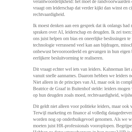
verantwoordelijkheid: het moet de randvoorwaarden
vraagt om leiderschap dat verder kijkt dan winst en ci
rechtvaardigheid.
Ik moest denken aan een gesprek dat ik onlangs had
spraken over AI, leiderschap en deugden. Ik zei toe
ons juist helpen om bias en oneerlijke beslissingen 
technologie verrassend veel kan aan bijdragen, miss
onbewust bevooroordeeld en gevangen in hun eigen b
eerlijkere besluitvorming te realiseren.
Dit vraagt echter wel iets van leiders. Kahneman lie
vanuit snelle aannames. Daarom hebben we leiders n
Niet alleen in de principes van AI, maar ook in comp
Beatrice de Graaf in Buitenhof stelde: leiders mogen
op hun deugden zoals moed, rechtvaardigheid, wijs
Dit geldt niet alleen voor politieke leiders, maar ook
Terwijl marketing en finance al volledig datagedreven
worden nog op onderbuikgevoel genomen. Als we will
moeten juist HR-professionals vooroplopen. Begrijpen 