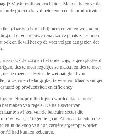
mag je Musk nooit onderschatten. Maar al halen ze de
ucturele groei extra zal betekenen én de productiviteit
ilieu (daar ben ik niet blij mee) en zullen we andere
ting dat er een nieuwe renaissance plaats zal vinden
t ook en ik wil het op de voet volgen aangezien dat
a.
, maar ook de zorg en het onderwijs, is geëxplodeerd
ijgen, des te meer regeltjes ze maken en des te meer
n, des te meer….. Het is de wetmatigheid van
willen groeien en belangrijker te worden. Maar weinigen
stuurd op productiviteit en efficiency.
edrijven. Non-profitbedrijven worden daarin nooit
 het maken van regels. De hele sector van
 maar te zwijgen van de bancaire sector die
om ‘witwassen’ tegen te gaan. Allemaal talenten die
nd en in de knop van hun carrière afgestopt worden
door AI had kunnen gebeuren.