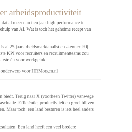
 arbeidsproductiviteit
 dat al meer dan tien jaar high performance in
behulp van AI. Wat is toch het geheime recept van
s al 25 jaar arbeidsmarktanalist en -kenner. Hij
jkste KPI voor recruiters en recruitmentteams zou
aarste én voor werkgeluk.
it onderwerp voor HRMorgen.nl
nken biedt. Terug naar X (voorheen Twitter) vanwege
cinatie. Efficiëntie, productiviteit en groei blijven
n. Maar toch: een land besturen is iets heel anders
resultaten. Een land heeft een veel bredere