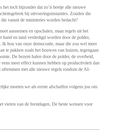
s het toch bijzonder dat zo’n beetje alle nieuwe
teitsgebrek bij uitvoeringsinstanties. Zouden die
s die vanuit de ministeries worden bedacht?
moet aannemen en opschalen, maar regels uit het
et hand en tand verdedigd worden door de polder,
ig. Ik hou van onze democratie, maar die zou wel meer
n te pakken zoals het bouwen van huizen, tegengaan
onomie. De bezem halen door de polder, de overheid,
 eens meer effect kunnen hebben op productiviteit dan
et afremmen met alle nieuwe regels rondom de AI-
gelijke moeten we als eerste afschaffen volgens jou om
et vieren van de feestdagen. De beste wensen voor