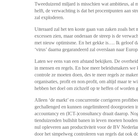
Tweeduizend miljard is misschien wat ambitieus, al 
helft, de verwachting is dat het procentpunten aan str
zal exploderen.
Uiteraard zal het ten koste gaan van zaken zoals het m
excessen zien, maar onderaan de streep is de verwach
met nieuw optimisme. En het gekke is…. Ik geloof da
‘virus’ daarna gegarandeerd zal overslaan naar Europ
Laten we eens van een afstand bekijken. De overheid
in mensen en regels. En hoe meer beleidsmakers we kr
controle ze moeten doen, des te meer regels ze make
organisaties, profit en non-profit, om altijd maar te 
hebben het doel om zichzelf op te heffen of worden ge
Alleen ‘de markt’ en concurrentie corrigeren profitb
gechallenged en kunnen ongelimiteerd doorgroeien in
accountancy en (ICT-)consultancy draait daarop. Nog
tienduizenden bullshit banen in leven moeten houden 
nul opleveren aan productiviteit voor de BV Nederla
door het simpelweg controleren van regels dat ook 