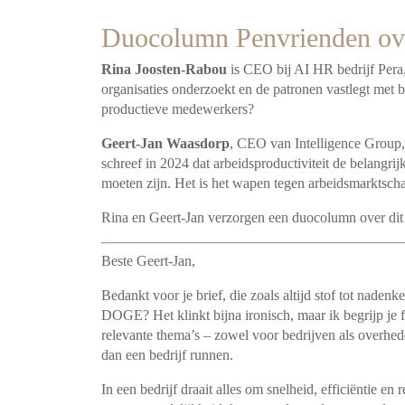
Duocolumn Penvrienden over
Rina Joosten-Rabou
is CEO bij AI HR bedrijf Pera,
organisaties onderzoekt en de patronen vastlegt met 
productieve medewerkers?
Geert-Jan Waasdorp
, CEO van Intelligence Group, i
schreef in 2024 dat arbeidsproductiviteit de belangri
moeten zijn. Het is het wapen tegen arbeidsmarktsch
Rina en Geert-Jan verzorgen een duocolumn over d
Beste Geert-Jan,
Bedankt voor je brief, die zoals altijd stof tot nade
DOGE? Het klinkt bijna ironisch, maar ik begrijp je fas
relevante thema’s – zowel voor bedrijven als overhede
dan een bedrijf runnen.
In een bedrijf draait alles om snelheid, efficiëntie en 