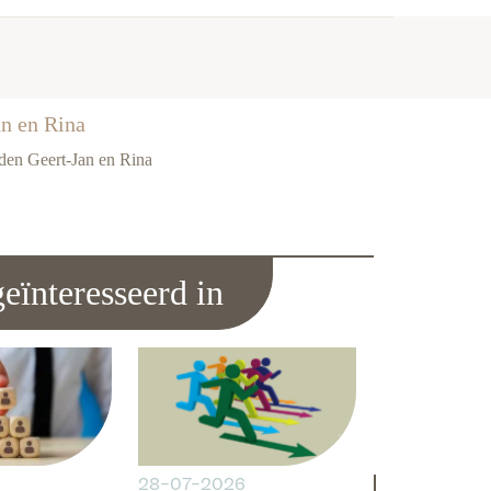
n en Rina
nden Geert-Jan en Rina
eïnteresseerd in
6
28-07-2026