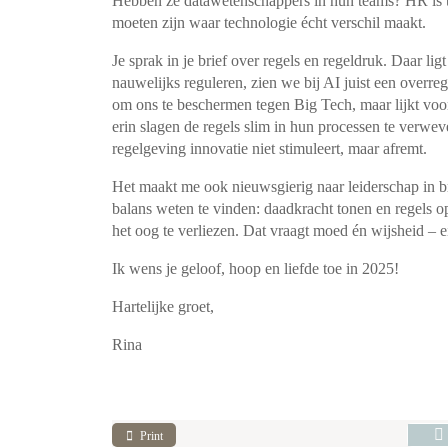
Hebben ze datawetenschappers in hun teams? HR is te
moeten zijn waar technologie écht verschil maakt.
Je sprak in je brief over regels en regeldruk. Daar li
nauwelijks reguleren, zien we bij AI juist een overre
om ons te beschermen tegen Big Tech, maar lijkt voor
erin slagen de regels slim in hun processen te verweve
regelgeving innovatie niet stimuleert, maar afremt.
Het maakt me ook nieuwsgierig naar leiderschap in br
balans weten te vinden: daadkracht tonen en regels 
het oog te verliezen. Dat vraagt moed én wijsheid – 
Ik wens je geloof, hoop en liefde toe in 2025!
Hartelijke groet,
Rina
Print