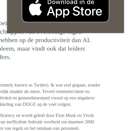
eidsproductiviteit, constateert Geert-
 schrappen van overbodige regels
ebben op de productiviteit dan AI.
bleem, maar vindt ook dat leiders
fers.
(formerly known as Twitter). Ik was eraf gegaan, zonder
rolijk maakte als mens. Teveel rommelreclame en
tiviteit en gemoedstoestand vooral op een negatieve
wikkeling van DOGE op de voet volgen.
iciency en wordt geleid door Elon Musk en Vivek
an inefficiënte federale overheid om daarmee 2000
en van regels en het ontslaan van personeel.