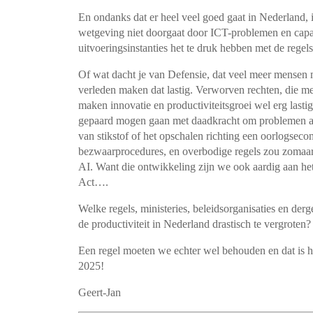
En ondanks dat er heel veel goed gaat in Nederland, i
wetgeving niet doorgaat door ICT-problemen en capaci
uitvoeringsinstanties het te druk hebben met de regel
Of wat dacht je van Defensie, dat veel meer mensen 
verleden maken dat lastig. Verworven rechten, die m
maken innovatie en productiviteitsgroei wel erg last
gepaard mogen gaan met daadkracht om problemen aa
van stikstof of het opschalen richting een oorlogsec
bezwaarprocedures, en overbodige regels zou zomaar
AI. Want die ontwikkeling zijn we ook aardig aan h
Act….
Welke regels, ministeries, beleidsorganisaties en der
de productiviteit in Nederland drastisch te vergroten?
Een regel moeten we echter wel behouden en dat is h
2025!
Geert-Jan