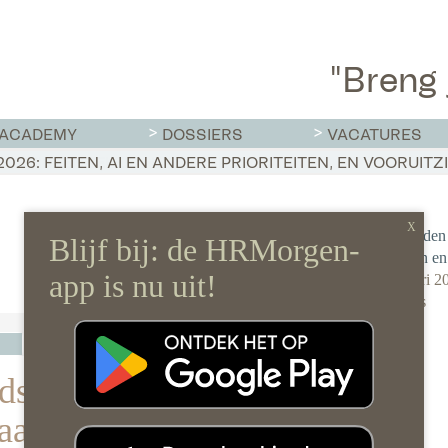
"Breng 
ACADEMY
DOSSIERS
VACATURES
T MOET HR NU AL REGELEN
026: FEITEN, AI EN ANDERE PRIORITEITEN, EN VOORUIT
RVISTENBELEID HOEF JE JE ORGANISATIE NIET OP Z’N 
Penvrienden
Geert-Jan en
10 januari 2
0 reacties
dsproductiviteit:
aagt daadkracht tonen