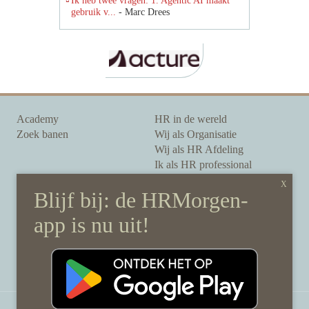
gebruik v...
- Marc Drees
Academy
HR in de wereld
Zoek banen
Wij als Organisatie
Wij als HR Afdeling
Ik als HR professional
Onze auteurs
Onze partners
Sponsoring
Over HRMorgen
Privacy Statement
Contact
Disclaimer & gedragscode