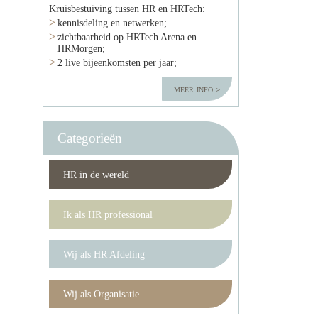
Kruisbestuiving tussen HR en HRTech:
kennisdeling en netwerken;
zichtbaarheid op HRTech Arena en
HRMorgen;
2 live bijeenkomsten per jaar;
meer info
Categorieën
HR in de wereld
Ik als HR professional
Wij als HR Afdeling
Wij als Organisatie