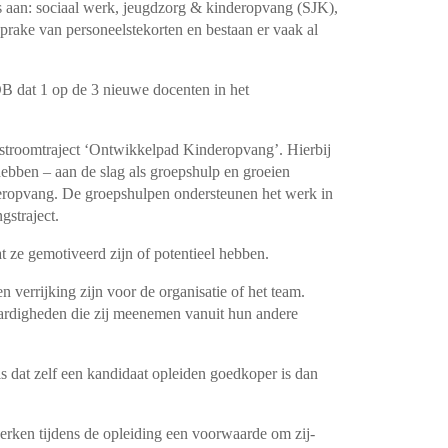
rs aan: sociaal werk, jeugdzorg & kinderopvang (SJK),
 sprake van personeelstekorten en bestaan er vaak al
B dat 1 op de 3 nieuwe docenten in het
instroomtraject ‘Ontwikkelpad Kinderopvang’. Hierbij
ebben – aan de slag als groepshulp en groeien
eropvang. De groepshulpen ondersteunen het werk in
gstraject.
 ze gemotiveerd zijn of potentieel hebben.
n verrijking zijn voor de organisatie of het team.
ardigheden die zij meenemen vanuit hun andere
s dat zelf een kandidaat opleiden goedkoper is dan
rken tijdens de opleiding een voorwaarde om zij-