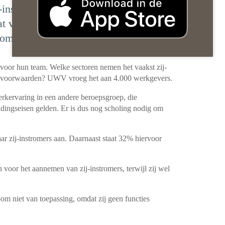
-instromers aan? En welke
at vroeg UWV aan 4.000 werkgevers.
tkomsten van het onderzoek.
 voor hun team. Welke sectoren nemen het vaakst zij-
e voorwaarden? UWV vroeg het aan 4.000 werkgevers.
erkervaring in een andere beroepsgroep, die
ingseisen gelden. Er is dus nog scholing nodig om
 zij-instromers aan. Daarnaast staat 32% hiervoor
 voor het aannemen van zij-instromers, terwijl zij wel
oom niet van toepassing, omdat zij geen functies