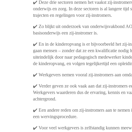
✔️ Deze drie sectoren nemen het vaakst zij-instrome
onderwijs en zorg. In deze sectoren is al langere tijd
trajecten en regelingen voor zij-instromers.
✔️ Zo blijkt uit onderzoek van onderwijsvakbond AO
basisonderwijs een zij-instromer is.
✔️ En in de kinderopvang is er bijvoorbeeld het zij-
gaan mensen – zonder dat ze een kwalificatie nodig h
uiteindelijk door naar pedagogisch medewerker kind
de kinderopvang, en volgen tegelijkertijd een opleidin
✔️ Werkgevers nemen vooral zij-instromers aan omdat
✔️ Verder geven ze ook vaak aan dat zij-instromers ee
Werkgevers waarderen dus de ervaring, kennis en va
achtergrond.
✔️ Een andere reden om zij-instromers aan te nemen i
een wervingsprocedure.
✔️ Voor veel werkgevers is zelfstandig kunnen meewe