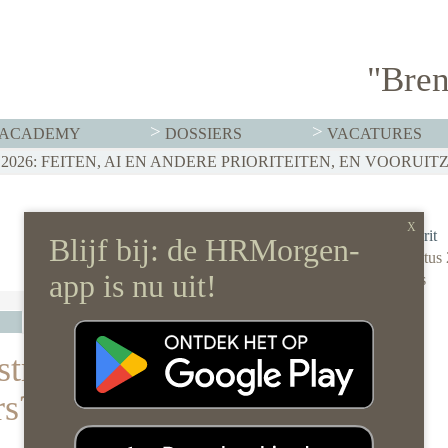
"Bren
ACADEMY
DOSSIERS
VACATURES
T MOET HR NU AL REGELEN
026: FEITEN, AI EN ANDERE PRIORITEITEN, EN VOORUIT
RVISTENBELEID HOEF JE JE ORGANISATIE NIET OP Z’N 
Saskia Grit
20 augustus
0 reacties
stromers bij
rs?