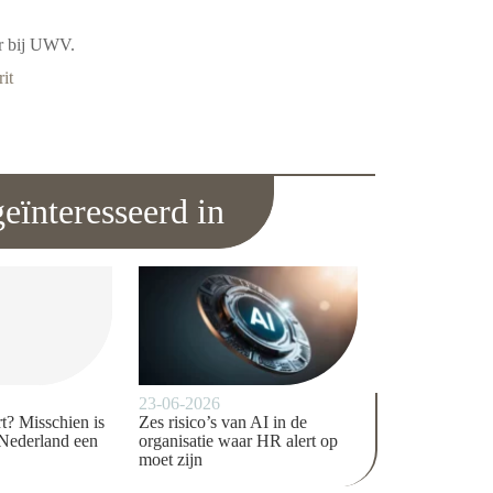
ur bij UWV.
it
eïnteresseerd in
23-06-2026
t? Misschien is
Zes risico’s van AI in de
Nederland een
organisatie waar HR alert op
moet zijn