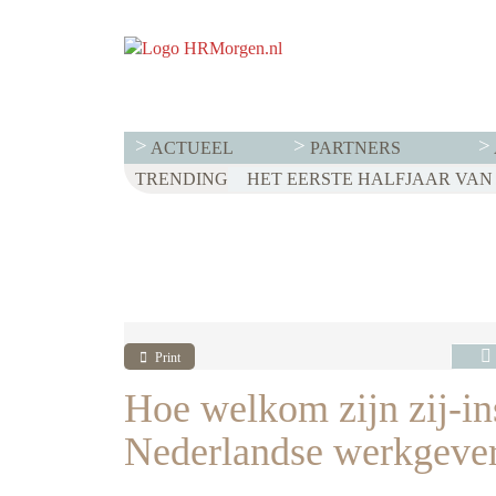
ACTUEEL
PARTNERS
TRENDING
WET LOONTRANSPARANTIE: DI
HET EERSTE HALFJAAR VAN 2
VOOR EEN SUCCESVOL RESE
Print
Hoe welkom zijn zij-in
Nederlandse werkgeve