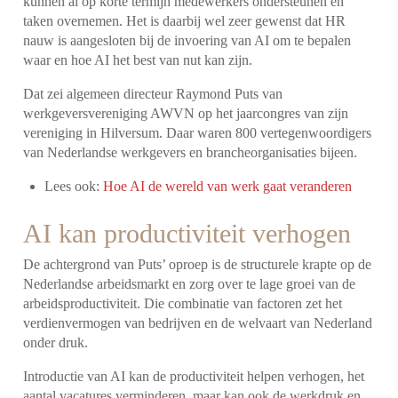
kunnen al op korte termijn medewerkers ondersteunen en
taken overnemen. Het is daarbij wel zeer gewenst dat HR
nauw is aangesloten bij de invoering van AI om te bepalen
waar en hoe AI het best van nut kan zijn.
Dat zei algemeen directeur Raymond Puts van
werkgeversvereniging AWVN op het jaarcongres van zijn
vereniging in Hilversum. Daar waren 800 vertegenwoordigers
van Nederlandse werkgevers en brancheorganisaties bijeen.
Lees ook:
Hoe AI de wereld van werk gaat veranderen
AI kan productiviteit verhogen
De achtergrond van Puts’ oproep is de structurele krapte op de
Nederlandse arbeidsmarkt en zorg over te lage groei van de
arbeidsproductiviteit. Die combinatie van factoren zet het
verdienvermogen van bedrijven en de welvaart van Nederland
onder druk.
Introductie van AI kan de productiviteit helpen verhogen, het
aantal vacatures verminderen, maar kan ook de werkdruk en