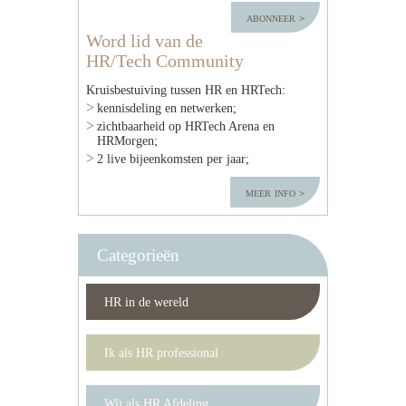
abonneer
Word lid van de
HR/Tech Community
Kruisbestuiving tussen HR en HRTech:
kennisdeling en netwerken;
zichtbaarheid op HRTech Arena en
HRMorgen;
2 live bijeenkomsten per jaar;
meer info
Categorieën
HR in de wereld
Ik als HR professional
Wij als HR Afdeling