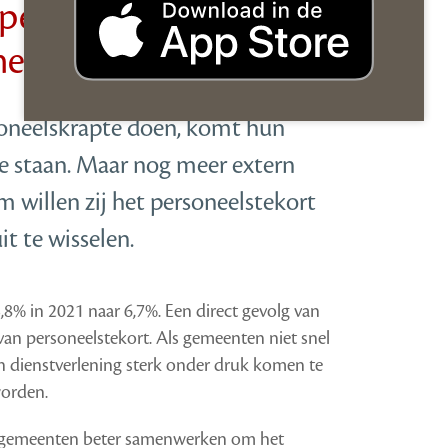
personeelstekort het
men te werken
soneelskrapte doen, komt hun
te staan. Maar nog meer extern
 willen zij het personeelstekort
t te wisselen.
,8% in 2021 naar 6,7%. Een direct gevolg van
van personeelstekort. Als gemeenten niet snel
un dienstverlening sterk onder druk komen te
worden.
en gemeenten beter samenwerken om het