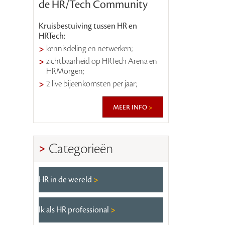
de HR/Tech Community
Kruisbestuiving tussen HR en
HRTech:
kennisdeling en netwerken;
zichtbaarheid op HRTech Arena en
HRMorgen;
2 live bijeenkomsten per jaar;
meer info
Categorieën
HR in de wereld
Ik als HR professional