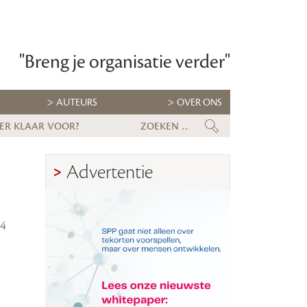
"Breng je organisatie verder"
AUTEURS
OVER ONS
 er klaar voor?
Kabinet lanceert Talentstrateg
Advertentie
24