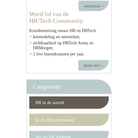
abonneer
Word lid van de
HR/Tech Community
Kruisbestuiving tussen HR en HRTech:
kennisdeling en netwerken;
zichtbaarheid op HRTech Arena en
HRMorgen;
2 live bijeenkomsten per jaar;
meer info
Categorieën
HR in de wereld
Ik als HR professional
Wij als HR Afdeling