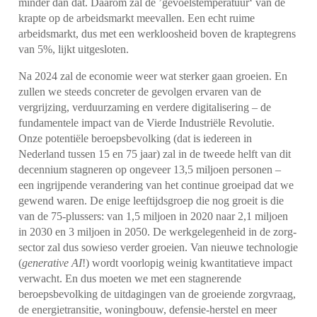
minder dan dat. Daarom zal de ’gevoelstemperatuur‘ van de
krapte op de arbeidsmarkt meevallen. Een echt ruime
arbeidsmarkt, dus met een werkloosheid boven de kraptegrens
van 5%, lijkt uitgesloten.
Na 2024 zal de economie weer wat sterker gaan groeien. En
zullen we steeds concreter de gevolgen ervaren van de
vergrijzing, verduurzaming en verdere digitalisering – de
fundamentele impact van de Vierde Industriële Revolutie.
Onze potentiële beroepsbevolking (dat is iedereen in
Nederland tussen 15 en 75 jaar) zal in de tweede helft van dit
decennium stagneren op ongeveer 13,5 miljoen personen –
een ingrijpende verandering van het continue groeipad dat we
gewend waren. De enige leeftijdsgroep die nog groeit is die
van de 75-plussers: van 1,5 miljoen in 2020 naar 2,1 miljoen
in 2030 en 3 miljoen in 2050. De werkgelegenheid in de zorg-
sector zal dus sowieso verder groeien. Van nieuwe technologie
(
generative AI
!) wordt voorlopig weinig kwantitatieve impact
verwacht. En dus moeten we met een stagnerende
beroepsbevolking de uitdagingen van de groeiende zorgvraag,
de energietransitie, woningbouw, defensie-herstel en meer