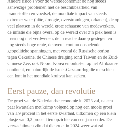
Andere risico’s voor de wereldeconomie: de nog steeds
aanwezige problemen met de beschikbaarheid van
brandstoffen en voedsel, de mondiale impact van steeds
extremer weer (hitte, droogte, overstromingen, orkanen), de op
veel plaatsen in de wereld grote schaarste van medewerkers,
de inflatie die bijna overal op de wereld over z’n piek heen is
maar nog niet verdwenen, de in reactie daarop gestegen en
nog steeds hoge rente, de overal continu opspelende
geopolitieke spanningen, met vooral de Russische oorlog
tegen Oekraïne, de Chinese dreiging rond Taiwan en de Zuid-
Chinese Zee, ook Noord-Korea en onlusten op het Afrikaanse
continent, en natuurlijk de Israël-Gaza-oorlog die misschien
een lont in het mondiale kruitvat kan steken.
Eerst pauze, dan revolutie
De groei van de Nederlandse economie in 2023 zal, na een
paar kwartalen met krimp volgend op nog een mooie groei
van 1,9 procent in het eerste kwartaal, uitkomen op een klein
plusje van 0,2 procent ten opzichte van een jaar eerder. De
verwachtingen zijn dat die groei in 2024 weer wat zal