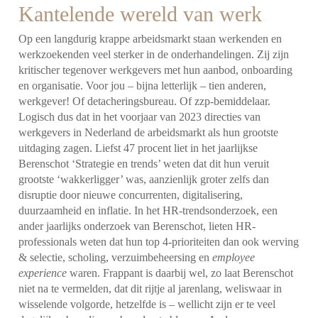
Kantelende wereld van werk
Op een langdurig krappe arbeidsmarkt staan werkenden en
werkzoekenden veel sterker in de onderhandelingen. Zij zijn
kritischer tegenover werkgevers met hun aanbod, onboarding
en organisatie. Voor jou – bijna letterlijk – tien anderen,
werkgever! Of detacheringsbureau. Of zzp-bemiddelaar.
Logisch dus dat in het voorjaar van 2023 directies van
werkgevers in Nederland de arbeidsmarkt als hun grootste
uitdaging zagen. Liefst 47 procent liet in het jaarlijkse
Berenschot ‘Strategie en trends’ weten dat dit hun veruit
grootste ‘wakkerligger’ was, aanzienlijk groter zelfs dan
disruptie door nieuwe concurrenten, digitalisering,
duurzaamheid en inflatie. In het HR-trendsonderzoek, een
ander jaarlijks onderzoek van Berenschot, lieten HR-
professionals weten dat hun top 4-prioriteiten dan ook werving
& selectie, scholing, verzuimbeheersing en
employee
experience
waren. Frappant is daarbij wel, zo laat Berenschot
niet na te vermelden, dat dit rijtje al jarenlang, weliswaar in
wisselende volgorde, hetzelfde is – wellicht zijn er te veel