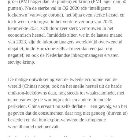
groei (PMI hoger dan 50 punten) en krimp (PMI lager dan 50
punten). Na de sterke val in Q2 2020 (de ‘intelligente
lockdown’ vanwege corona), het bijna even sterke herstel en
toch weer de terugval in het verdere verloop van 2020,
kenmerkte 2021 zich door zeer sterk vertrouwen in het
economisch herstel. Inmiddels zitten we in de laatste maand
van 2023, zijn de inkoopmanagers wereldwijd overwegend
negatief, in de Eurozone zelfs al meer dan een jaar erg
negatief, en ook de Nederlandse inkoopmanagers ervaren
stevige krimp.
De matige ontwikkeling van de tweede economie van de
wereld (China) noopt, ook na het snelle herstel uit de harde
omikron-lockdowns daar, nog steeds tot waakzaamheid, met
name vanwege de woningmarkt- en andere financiële
perikelen. China ervaart nu zelfs deflatie – een gevolg van het
gegeven dat de consumenten daar nog niet genoeg (durven te)
besteden en dat hun export vanwege de krimpende
wereldhandel niet meevalt.