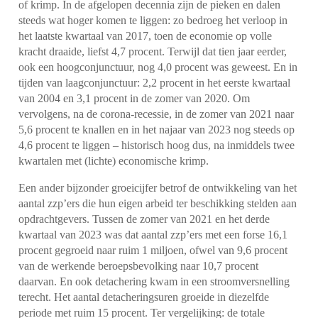
of krimp. In de afgelopen decennia zijn de pieken en dalen
steeds wat hoger komen te liggen: zo bedroeg het verloop in
het laatste kwartaal van 2017, toen de economie op volle
kracht draaide, liefst 4,7 procent. Terwijl dat tien jaar eerder,
ook een hoogconjunctuur, nog 4,0 procent was geweest. En in
tijden van laagconjunctuur: 2,2 procent in het eerste kwartaal
van 2004 en 3,1 procent in de zomer van 2020. Om
vervolgens, na de corona-recessie, in de zomer van 2021 naar
5,6 procent te knallen en in het najaar van 2023 nog steeds op
4,6 procent te liggen – historisch hoog dus, na inmiddels twee
kwartalen met (lichte) economische krimp.
Een ander bijzonder groeicijfer betrof de ontwikkeling van het
aantal zzp’ers die hun eigen arbeid ter beschikking stelden aan
opdrachtgevers. Tussen de zomer van 2021 en het derde
kwartaal van 2023 was dat aantal zzp’ers met een forse 16,1
procent gegroeid naar ruim 1 miljoen, ofwel van 9,6 procent
van de werkende beroepsbevolking naar 10,7 procent
daarvan. En ook detachering kwam in een stroomversnelling
terecht. Het aantal detacheringsuren groeide in diezelfde
periode met ruim 15 procent. Ter vergelijking: de totale