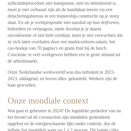
sollicitatieprocedure niet transparant, snel en stimulerend is,
moet je niet verbaasd zijn als de kandidaat ineens via een
detacheringsbureau in een traineeship-constructie op je stoep
staat. En als je werkpropositie niet aansluit op hun drijfveren,
behoeften en verlangens, mede doordat je je daarin
onvoldoende of niet hebt verdiept, moet je niet verwachten dat
ze zich laten overhalen door een marktconform-salaris, het
cao-boekje van 70 pagina’s en gratis fruit bij de lunch.
Conclusie: te veel werkgevers hebben een te grote afstand tot
de arbeidsmarkt.
Onze Nederlandse werkwereld was dus turbulent in 2022-
2023, uitdagend, en boven alles: gekanteld. Werkers zijn de
baas geworden.
Onze mondiale context
Wat gaat er gebeuren in 2024? De logistieke perikelen van na
het herstel uit de coronacrisis zijn inmiddels grotendeels
opgelost en de energieschaarste lijkt onder controle, dus de
inflatie ligt inmiddels weer op 1 à 2 procent. Dit laatste cijfer