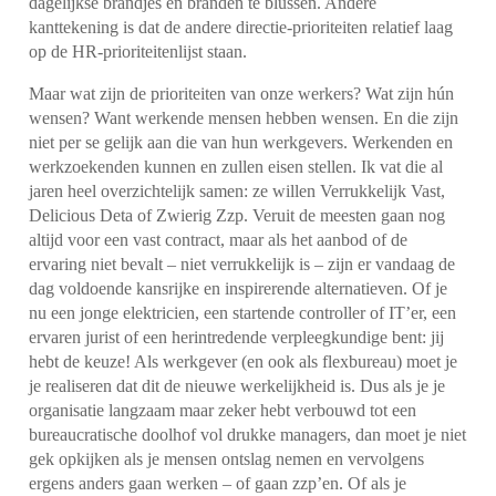
dagelijkse brandjes en branden te blussen. Andere
kanttekening is dat de andere directie-prioriteiten relatief laag
op de HR-prioriteitenlijst staan.
Maar wat zijn de prioriteiten van onze werkers? Wat zijn hún
wensen? Want werkende mensen hebben wensen. En die zijn
niet per se gelijk aan die van hun werkgevers. Werkenden en
werkzoekenden kunnen en zullen eisen stellen. Ik vat die al
jaren heel overzichtelijk samen: ze willen Verrukkelijk Vast,
Delicious Deta of Zwierig Zzp. Veruit de meesten gaan nog
altijd voor een vast contract, maar als het aanbod of de
ervaring niet bevalt – niet verrukkelijk is – zijn er vandaag de
dag voldoende kansrijke en inspirerende alternatieven. Of je
nu een jonge elektricien, een startende controller of IT’er, een
ervaren jurist of een herintredende verpleegkundige bent: jij
hebt de keuze! Als werkgever (en ook als flexbureau) moet je
je realiseren dat dit de nieuwe werkelijkheid is. Dus als je je
organisatie langzaam maar zeker hebt verbouwd tot een
bureaucratische doolhof vol drukke managers, dan moet je niet
gek opkijken als je mensen ontslag nemen en vervolgens
ergens anders gaan werken – of gaan zzp’en. Of als je