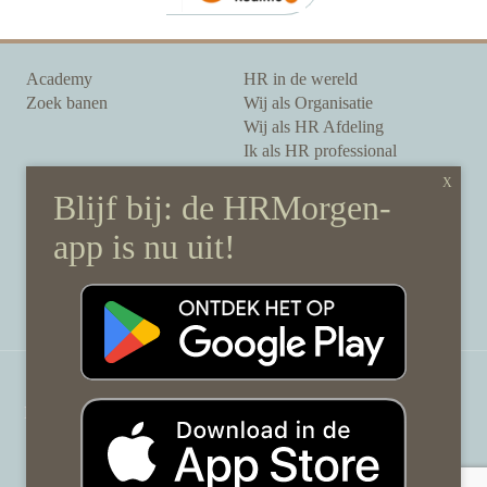
Academy
HR in de wereld
Zoek banen
Wij als Organisatie
Wij als HR Afdeling
Ik als HR professional
Onze auteurs
Onze partners
Sponsoring
Over HRMorgen
Privacy Statement
Contact
Disclaimer & gedragscode
©
HRMorgen.nl
2026