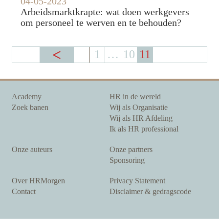
04-05-2023
Arbeidsmarktkrapte: wat doen werkgevers
om personeel te werven en te behouden?
1
…
10
11
Academy
HR in de wereld
Zoek banen
Wij als Organisatie
Wij als HR Afdeling
Ik als HR professional
Onze auteurs
Onze partners
Sponsoring
Over HRMorgen
Privacy Statement
Contact
Disclaimer & gedragscode