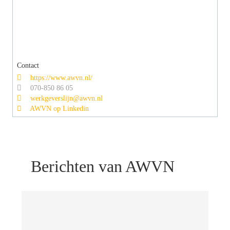
Contact
https://www.awvn.nl/
070-850 86 05
werkgeverslijn@awvn.nl
AWVN op Linkedin
Berichten van AWVN