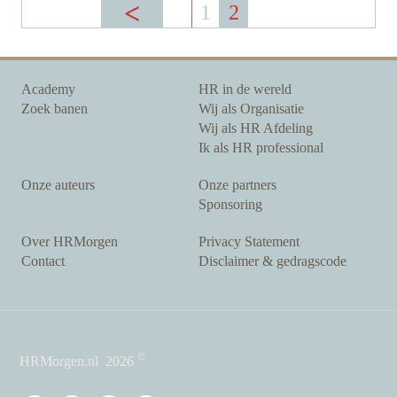
1
2
Academy
HR in de wereld
Zoek banen
Wij als Organisatie
Wij als HR Afdeling
Ik als HR professional
Onze auteurs
Onze partners
Sponsoring
Over HRMorgen
Privacy Statement
Contact
Disclaimer & gedragscode
©
HRMorgen.nl
2026