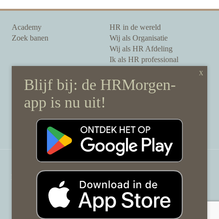
Academy
HR in de wereld
Zoek banen
Wij als Organisatie
Wij als HR Afdeling
Ik als HR professional
Onze auteurs
Onze partners
Sponsoring
Over HRMorgen
Privacy Statement
Contact
Disclaimer & gedragscode
©
HRMorgen.nl
2026