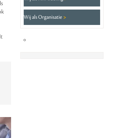
ls
ok
Wij als Organisatie
lt