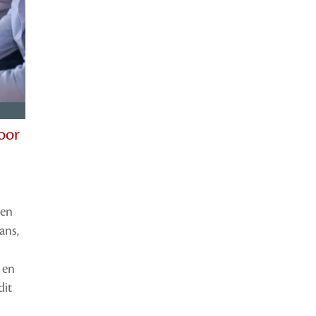
door
ten
ans,
 en
dit