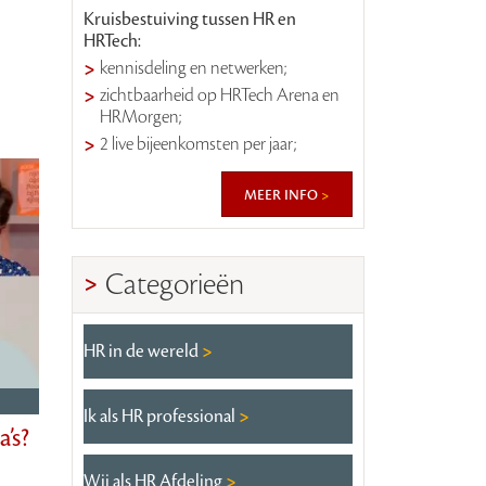
Kruisbestuiving tussen HR en
HRTech:
kennisdeling en netwerken;
zichtbaarheid op HRTech Arena en
HRMorgen;
2 live bijeenkomsten per jaar;
meer info
Categorieën
HR in de wereld
Ik als HR professional
a’s?
Wij als HR Afdeling