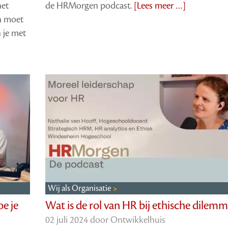
het
de HRMorgen podcast.
[Lees meer …]
en moet
 je met
]
Wij als Organisatie
oe je
Wat is de rol van HR bij ethische dilemm
02 juli 2024 door
Ontwikkelhuis