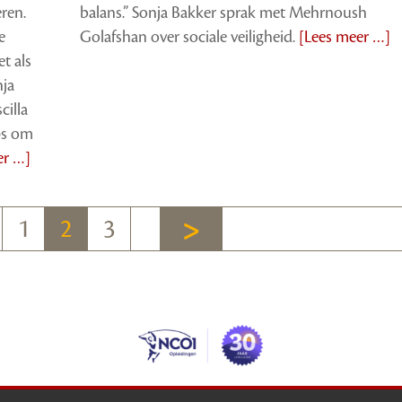
ren.
balans.” Sonja Bakker sprak met Mehrnoush
e
Golafshan over sociale veiligheid.
[Lees meer …]
t als
nja
cilla
ps om
er …]
1
2
3