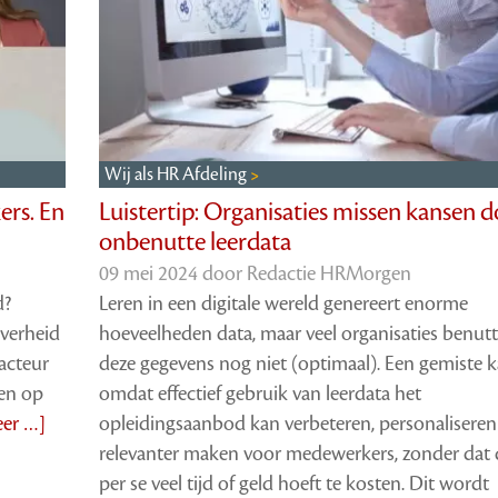
Wij als HR Afdeling
Luistertip: Organisaties missen kansen 
ers. En
onbenutte leerdata
09 mei 2024 door
Redactie HRMorgen
Leren in een digitale wereld genereert enorme
d?
hoeveelheden data, maar veel organisaties benut
verheid
deze gegevens nog niet (optimaal). Een gemiste k
acteur
omdat effectief gebruik van leerdata het
en op
opleidingsaanbod kan verbeteren, personaliseren
eer …]
relevanter maken voor medewerkers, zonder dat 
per se veel tijd of geld hoeft te kosten. Dit wordt