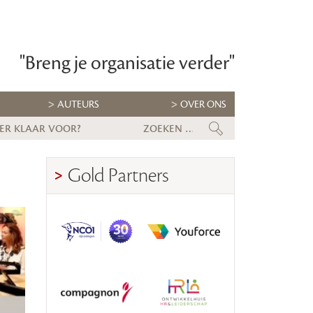
"Breng je organisatie verder"
AUTEURS
OVER ONS
 er klaar voor?
Kabinet lanceert Talentstrateg
Gold Partners