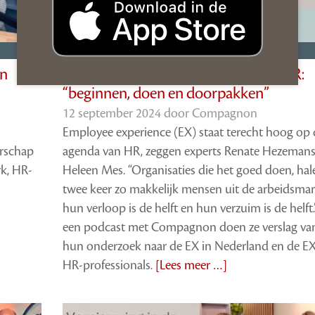
Wij als Organisatie
en
Employee experience en de rol van HR:
“beginnen, doen en doorpakken”
12 september 2024 door
Compagnon
Employee experience (EX) staat terecht hoog op 
erschap
agenda van HR, zeggen experts Renate Hezemans
k, HR-
Heleen Mes. “Organisaties die het goed doen, hal
twee keer zo makkelijk mensen uit de arbeidsmar
hun verloop is de helft en hun verzuim is de helft.
een podcast met Compagnon doen ze verslag va
hun onderzoek naar de EX in Nederland en de E
HR-professionals.
[Lees meer …]