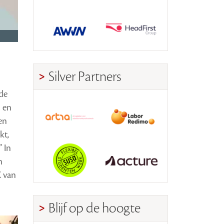
Silver Partners
de
 en
en
kt,
” In
n
X van
Blijf op de hoogte