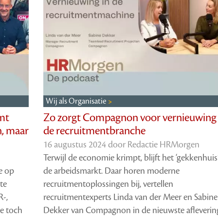
Wij als Organisatie
mt
Zo zorgt Compagnon voor vernieuwing 
n, maar
de recruitmentbranche
16 augustus 2024 door
Redactie HRMorgen
Terwijl de economie krimpt, blijft het ‘gekkenhuis
e op
de arbeidsmarkt. Daar horen moderne
te
recruitmentoplossingen bij, vertellen
R-,
recruitmentexperts Linda van der Meer en Sabine
je toch
Dekker van Compagnon in de nieuwste afleverin